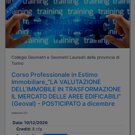
A pagamento
Collegio Geometri e Geometri Laureati della provincia di
Torino
Corso Professionale in Estimo
Immobiliare_“LA VALUTAZIONE
DELL’IMMOBILE IN TRASFORMAZIONE
IL MERCATO DELLE AREE EDIFICABILI”
(Geoval) - POSTICIPATO a dicembre
(edizione 37)
Data:
10/12/2026
Crediti:
8 cfp