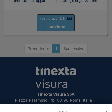
- professionisti appartenenti al Collegio organizzatore
Posti disponibili:
26
Iscrizione
Precedente
1
Successiva
Tinexta Visura SpA
Piazzale Flaminio 1/b, 00196 Roma, Italia
Società con Socio Unico