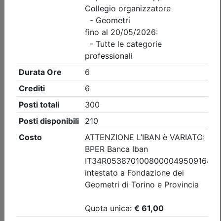
Collegio Geometri e Geometri Laureati della provincia di
Torino
Visita guidata CONVEGNO ANNUALE
DI CATEGORIA DEI GEOMETRI DELLA
ZONA DI PINEROLO
(edizione 4)
Data:
11/09/2026
Crediti:
2 cfp
Durata:
2 ore
Iscrizioni:
dal 31/07/2026 al 09/09/2026
Tipologia:
visita guidata
Priorità iscrizioni
Allegati
Note
nessuna