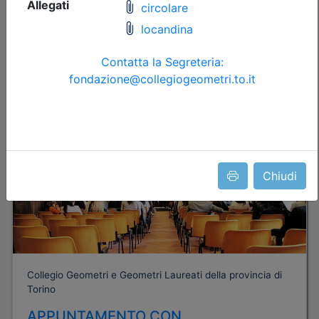
Posti disponibili:
95
Iscrizione
Dettagli evento
Gratuito
Chiudi
Collegio Geometri e Geometri Laureati della provincia di
Torino
APPUNTAMENTO CON