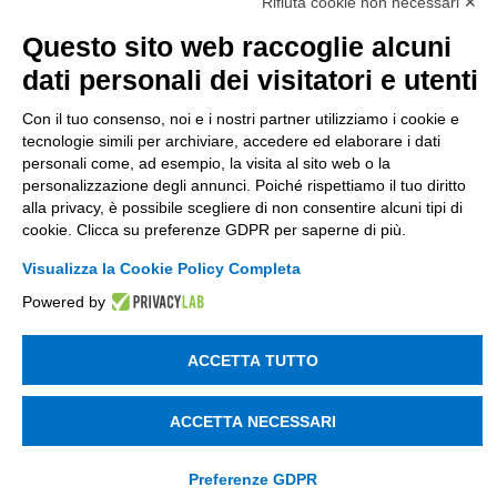
Società soggetta alla direzione e coordinamento
Rifiuta cookie non necessari ✕
di Tinexta SpA
Questo sito web raccoglie alcuni
P.IVA 05338771008 REA n. 877679
dati personali dei visitatori e utenti
Con il tuo consenso, noi e i nostri partner utilizziamo i cookie e
UTILITÀ
tecnologie simili per archiviare, accedere ed elaborare i dati
personali come, ad esempio, la visita al sito web o la
Recupero Password
personalizzazione degli annunci. Poiché rispettiamo il tuo diritto
Verifica attestato di presenza
alla privacy, è possibile scegliere di non consentire alcuni tipi di
cookie. Clicca su preferenze GDPR per saperne di più.
POLICIES AND TERMS
Visualizza la Cookie Policy Completa
Informativa cookie
Powered by
ACCETTA TUTTO
© 2003 - 2026 Tinexta Visura S.p.A.
Visura.it
ACCETTA NECESSARI
Preferenze GDPR