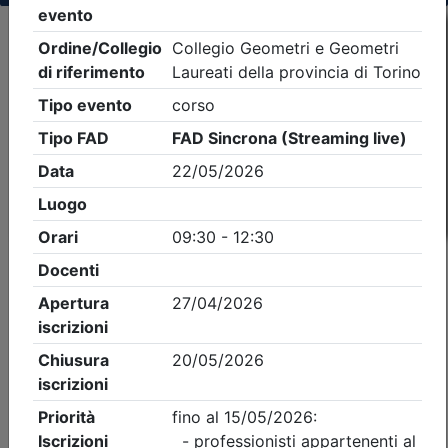
Criteri di ricerca applicati:
- Tipo Ordine/collegio:
Geometri
- Ordine:
Torino
- Eventi in programma dal
7/8/2026
iCal
Feed RSS
Dettagli evento
Gratuito