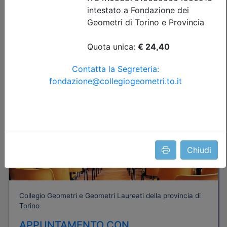
Posti disponibili:
94
Iscrizione
Dettagli evento
Gratuito
Chiudi
Collegio Geometri e Geometri Laureati della provincia di
Torino
APPUNTAMENTO CON