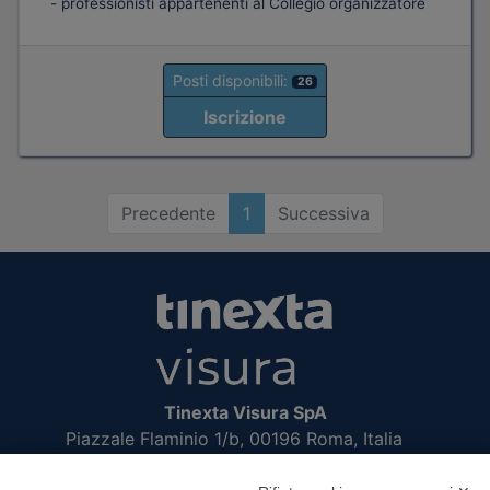
- professionisti appartenenti al Collegio organizzatore
Posti disponibili:
26
Iscrizione
Precedente
1
Successiva
Tinexta Visura SpA
Piazzale Flaminio 1/b, 00196 Roma, Italia
Società con Socio Unico