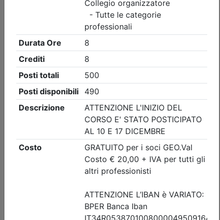
Collegio Geometri e Geometri Laureati della provincia di
Torino
Visita guidata CONVEGNO ANNUALE
DI CATEGORIA DEI GEOMETRI DELLA
ZONA DI PINEROLO
(edizione 4)
Data:
11/09/2026
Crediti:
2 cfp
Durata:
2 ore
Iscrizioni:
dal 31/07/2026 al 09/09/2026
Tipologia:
visita guidata
Priorità iscrizioni
Allegati
Note
nessuna