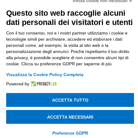
Società soggetta alla direzione e coordinamento
Rifiuta cookie non necessari ✕
di Tinexta SpA
Questo sito web raccoglie alcuni
P.IVA 05338771008 REA n. 877679
dati personali dei visitatori e utenti
Con il tuo consenso, noi e i nostri partner utilizziamo i cookie e
UTILITÀ
tecnologie simili per archiviare, accedere ed elaborare i dati
personali come, ad esempio, la visita al sito web o la
Recupero Password
personalizzazione degli annunci. Poiché rispettiamo il tuo diritto
Verifica attestato di presenza
alla privacy, è possibile scegliere di non consentire alcuni tipi di
cookie. Clicca su preferenze GDPR per saperne di più.
POLICIES AND TERMS
Visualizza la Cookie Policy Completa
Informativa cookie
Powered by
ACCETTA TUTTO
© 2003 - 2026 Tinexta Visura S.p.A.
Visura.it
ACCETTA NECESSARI
Preferenze GDPR