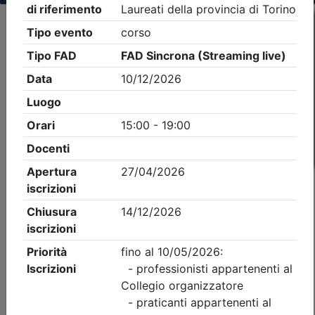
Criteri di ricerca applicati:
- Tipo Ordine/collegio:
Geometri
- Ordine:
Torino
- Eventi in programma dal
10/8/2026
iCal
Feed RSS
Dettagli evento
Gratuito