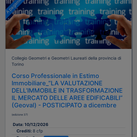
A pagamento
Collegio Geometri e Geometri Laureati della provincia di
Torino
Corso Professionale in Estimo
Immobiliare_“LA VALUTAZIONE
DELL’IMMOBILE IN TRASFORMAZIONE
IL MERCATO DELLE AREE EDIFICABILI”
(Geoval) - POSTICIPATO a dicembre
(edizione 37)
Data:
10/12/2026
Crediti:
8 cfp