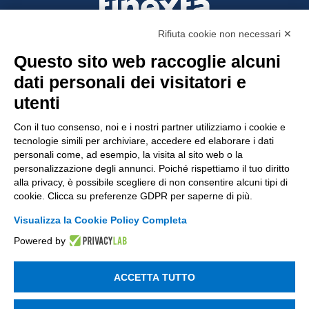
Rifiuta cookie non necessari ✕
Questo sito web raccoglie alcuni
Tinexta Visura SpA
dati personali dei visitatori e
Piazzale Flaminio 1/b, 00196 Roma, Italia
utenti
Società con Socio Unico
Società soggetta alla direzione e coordinamento
Con il tuo consenso, noi e i nostri partner utilizziamo i cookie e
di Tinexta SpA
tecnologie simili per archiviare, accedere ed elaborare i dati
P.IVA 05338771008 REA n. 877679
personali come, ad esempio, la visita al sito web o la
personalizzazione degli annunci. Poiché rispettiamo il tuo diritto
alla privacy, è possibile scegliere di non consentire alcuni tipi di
cookie. Clicca su preferenze GDPR per saperne di più.
UTILITÀ
Visualizza la Cookie Policy Completa
Recupero Password
Powered by
Verifica attestato di presenza
POLICIES AND TERMS
ACCETTA TUTTO
Informativa cookie