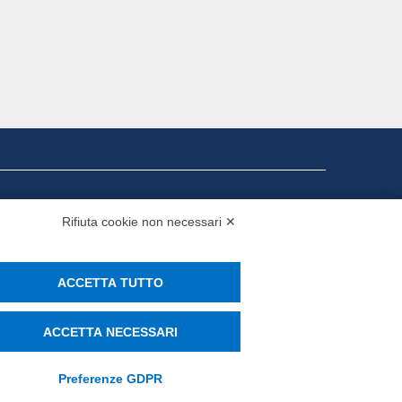
i presenza
Rifiuta cookie non necessari ✕
MS
ACCETTA TUTTO
ACCETTA NECESSARI
Preferenze GDPR