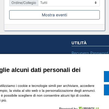
Ordine/Collegio
Mostra eventi
UTILITÀ
Recupero Password
Verifica attestato d
POLICIES AND TER
lie alcuni dati personali dei
ietà con Socio
Informativa cookie
utilizziamo i cookie e tecnologie simili per archiviare, accedere
o di Tinexta SpA
pio, la visita al sito web o la personalizzazione degli annunci.
, è possibile scegliere di non consentire alcuni tipi di cookie.
 più.
Powered by