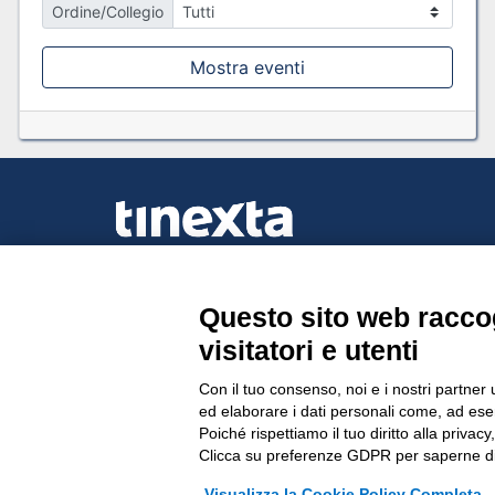
Ordine/Collegio
Mostra eventi
Questo sito web raccog
Tinexta Visura SpA
visitatori e utenti
Piazzale Flaminio 1/b, 00196 Roma, Italia Soc
Unico
Con il tuo consenso, noi e i nostri partner 
Società soggetta alla direzione e coordinament
ed elaborare i dati personali come, ad esem
P.IVA 05338771008 REA n. 877679
Poiché rispettiamo il tuo diritto alla privacy
Clicca su preferenze GDPR per saperne di
Visualizza la Cookie Policy Completa