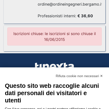
ordine@ordineingegneri.bergamo.it
Professionisti interni:
€ 36,60
Iscrizioni chiuse: le iscrizioni si sono chiuse il
16/06/2015
Rifiuta cookie non necessari ✕
Questo sito web raccoglie alcuni
Tinexta Visura SpA
dati personali dei visitatori e
Piazzale Flaminio 1/b, 00196 Roma, Italia
utenti
Società con Socio Unico
Società soggetta alla direzione e coordinamento
Con il tuo consenso, noi e i nostri partner utilizziamo i cookie e