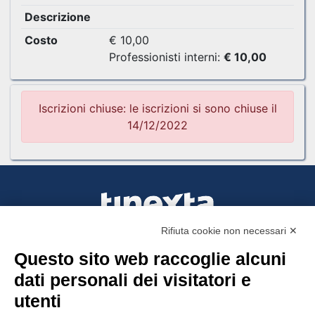
Descrizione
Costo
€ 10,00
Professionisti interni:
€ 10,00
Iscrizioni chiuse: le iscrizioni si sono chiuse il
14/12/2022
Rifiuta cookie non necessari ✕
Questo sito web raccoglie alcuni
Tinexta Visura SpA
dati personali dei visitatori e
Piazzale Flaminio 1/b, 00196 Roma, Italia
utenti
Società con Socio Unico