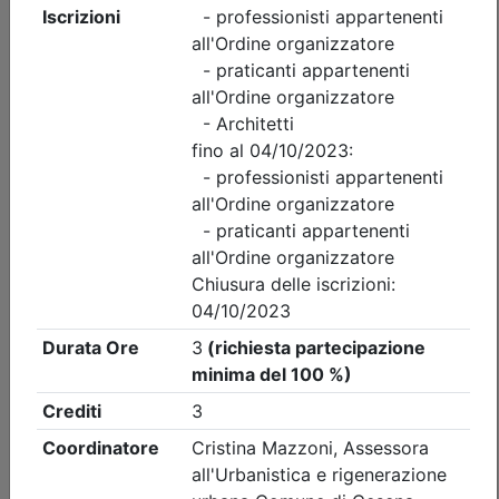
Ordine Architetti P.P. e C. di Forlì-Cesena
IA e Architetti
Data:
15/09/2026
Crediti:
3 cfp
Durata:
3 ore
Iscrizioni:
dal 06/07/2026 al 13/09/2026
Tipologia:
seminario
Priorità iscrizioni
Allegati
Note
nessuna
Posti disponibili:
0
In lista d'attesa:
18
Iscrizione