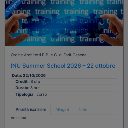
A pagamento
Ordine Architetti P.P. e C. di Forlì-Cesena
INU Summer School 2026 – 22 ottobre
Data:
22/10/2026
Crediti:
8 cfp
Durata:
8 ore
Tipologia:
corso
Priorità iscrizioni
Allegati
Note
nessuna