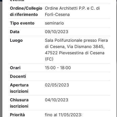
Criteri di ricerca applicati:
- Tipo Ordine/collegio:
Architetti
- Ordine:
Forlì-
Cesena
- Eventi in programma dal
7/8/2026
iCal
Feed RSS
Dettagli evento
Gratuito