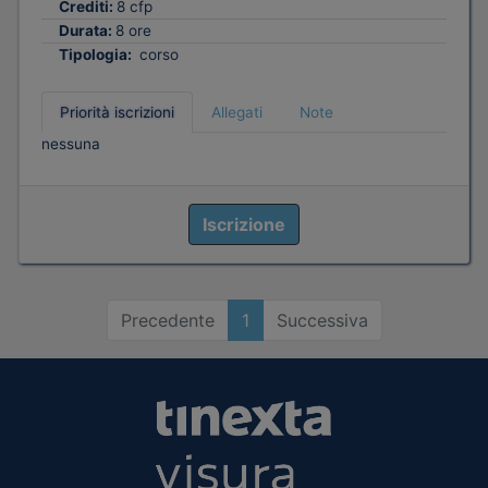
Crediti:
8 cfp
Durata:
8 ore
Tipologia:
corso
Priorità iscrizioni
Allegati
Note
nessuna
Iscrizione
Precedente
1
Successiva