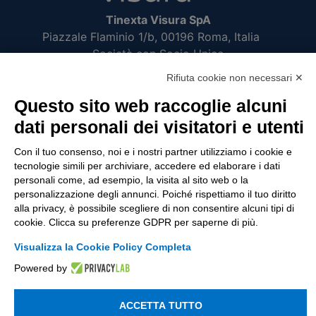
Tinexta Visura SpA
Piazzale Flaminio 1/b, 00196 Roma, Italia
Società con Socio Unico
Società soggetta alla direzione e coordinamento
Rifiuta cookie non necessari ✕
di Tinexta SpA
Questo sito web raccoglie alcuni
P.IVA 05338771008 REA n. 877679
dati personali dei visitatori e utenti
Con il tuo consenso, noi e i nostri partner utilizziamo i cookie e
UTILITÀ
tecnologie simili per archiviare, accedere ed elaborare i dati
personali come, ad esempio, la visita al sito web o la
Recupero Password
personalizzazione degli annunci. Poiché rispettiamo il tuo diritto
Verifica attestato di presenza
alla privacy, è possibile scegliere di non consentire alcuni tipi di
cookie. Clicca su preferenze GDPR per saperne di più.
POLICIES AND TERMS
Visualizza la Cookie Policy Completa
Informativa cookie
Powered by
ACCETTA TUTTO
© 2003 - 2026 Tinexta Visura S.p.A.
Visura.it