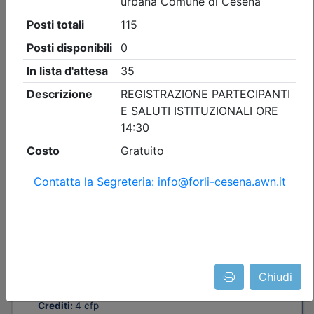
Dettagli evento
Gratuito
Ordine Architetti P.P. e C. di Forlì-Cesena
Abitare il cambiamento / Il
cambiamento dell’abitare
Chiudi
Data:
25/09/2026
Crediti:
4 cfp