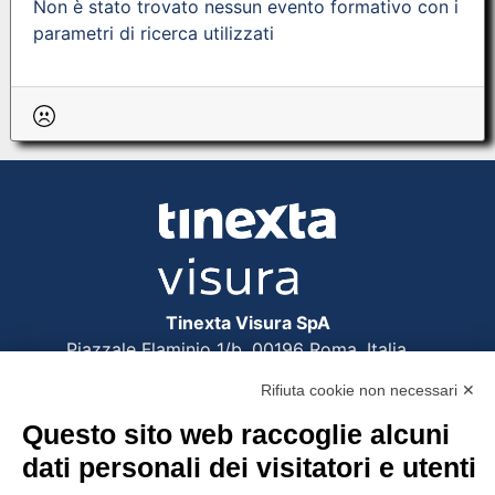
Non è stato trovato nessun evento formativo con i
parametri di ricerca utilizzati
Tinexta Visura SpA
Piazzale Flaminio 1/b, 00196 Roma, Italia
Società con Socio Unico
Rifiuta cookie non necessari ✕
Società soggetta alla direzione e coordinamento
di Tinexta SpA
Questo sito web raccoglie alcuni
P.IVA 05338771008 REA n. 877679
dati personali dei visitatori e utenti