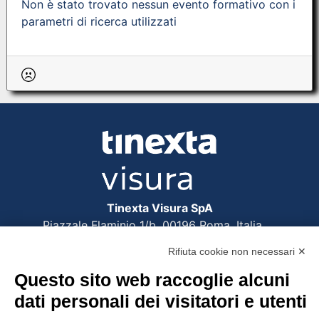
Non è stato trovato nessun evento formativo con i
parametri di ricerca utilizzati
Tinexta Visura SpA
Piazzale Flaminio 1/b, 00196 Roma, Italia
Società con Socio Unico
Rifiuta cookie non necessari ✕
Società soggetta alla direzione e coordinamento
di Tinexta SpA
Questo sito web raccoglie alcuni
P.IVA 05338771008 REA n. 877679
dati personali dei visitatori e utenti