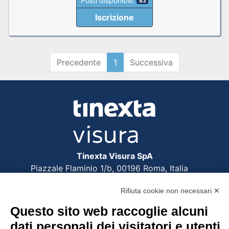
Posti disponibili:
83
Iscrizione
Precedente
1
Successiva
Tinexta Visura SpA
Piazzale Flaminio 1/b, 00196 Roma, Italia
Società con Socio Unico
Rifiuta cookie non necessari ✕
Società soggetta alla direzione e coordinamento
di Tinexta SpA
Questo sito web raccoglie alcuni
P.IVA 05338771008 REA n. 877679
dati personali dei visitatori e utenti