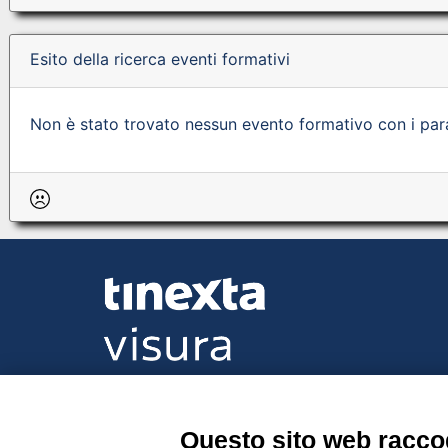
Esito della ricerca eventi formativi
Non è stato trovato nessun evento formativo con i param
Tinexta Visura SpA
Piazzale Flaminio 1/b, 00196 Roma, Italia Soc
Unico
Questo sito web raccog