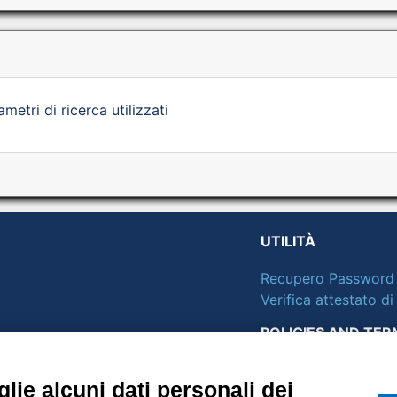
etri di ricerca utilizzati
UTILITÀ
Recupero Password
Verifica attestato d
POLICIES AND TER
ietà con Socio
Informativa cookie
lie alcuni dati personali dei