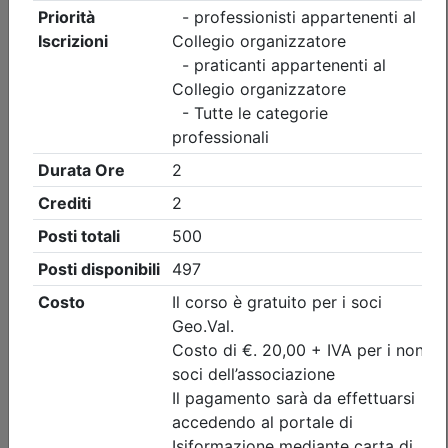
Collegio Geometri e Geometri Laureati della provincia di
Torino
Visita guidata CONVEGNO ANNUALE
DI CATEGORIA DEI GEOMETRI DELLA
ZONA DI PINEROLO
(edizione 4)
Data:
11/09/2026
Crediti:
2 cfp
Durata:
2 ore
Iscrizioni:
dal 31/07/2026 al 09/09/2026
Tipologia:
visita guidata
Priorità iscrizioni
Allegati
Note
nessuna