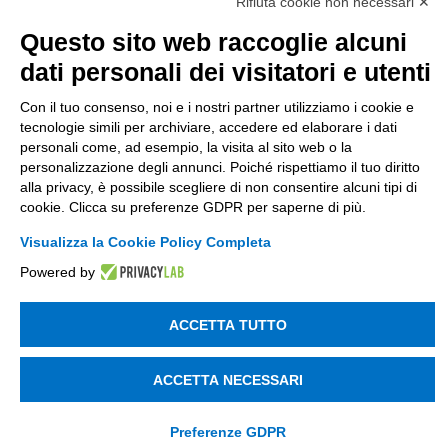
Società soggetta alla direzione e coordinamento
Rifiuta cookie non necessari ✕
di Tinexta SpA
Questo sito web raccoglie alcuni
P.IVA 05338771008 REA n. 877679
dati personali dei visitatori e utenti
Con il tuo consenso, noi e i nostri partner utilizziamo i cookie e
UTILITÀ
tecnologie simili per archiviare, accedere ed elaborare i dati
personali come, ad esempio, la visita al sito web o la
Recupero Password
personalizzazione degli annunci. Poiché rispettiamo il tuo diritto
Verifica attestato di presenza
alla privacy, è possibile scegliere di non consentire alcuni tipi di
cookie. Clicca su preferenze GDPR per saperne di più.
POLICIES AND TERMS
Visualizza la Cookie Policy Completa
Informativa cookie
Powered by
ACCETTA TUTTO
© 2003 - 2026 Tinexta Visura S.p.A.
Visura.it
ACCETTA NECESSARI
Preferenze GDPR