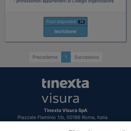
- professionisti appartenenti al Collegio organizzatore
Posti disponibili:
26
Iscrizione
Precedente
1
Successiva
Tinexta Visura SpA
Piazzale Flaminio 1/b, 00196 Roma, Italia
Società con Socio Unico