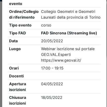
Criteri di ricerca applicati:
- Tipo Ordine/collegio:
Geometri
- Ordine:
Torino
- Eventi in programma dal
10/8/2026
iCal
Feed RSS
Dettagli evento
Gratuito