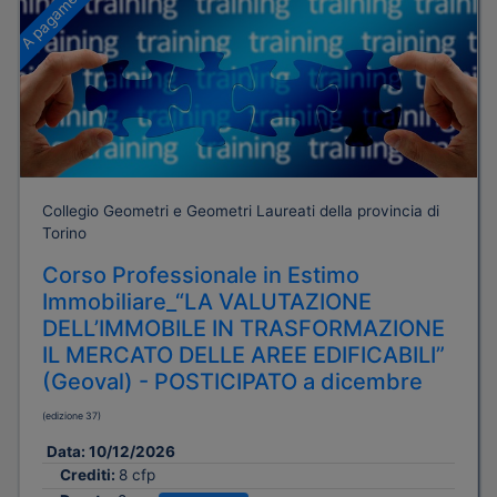
A pagamento
Collegio Geometri e Geometri Laureati della provincia di
Torino
Corso Professionale in Estimo
Immobiliare_“LA VALUTAZIONE
DELL’IMMOBILE IN TRASFORMAZIONE
IL MERCATO DELLE AREE EDIFICABILI”
(Geoval) - POSTICIPATO a dicembre
(edizione 37)
Data:
10/12/2026
Crediti:
8 cfp