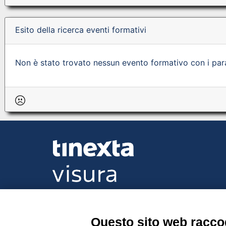
Esito della ricerca eventi formativi
Non è stato trovato nessun evento formativo con i param
Tinexta Visura SpA
Piazzale Flaminio 1/b, 00196 Roma, Italia Soc
Unico
Questo sito web raccog