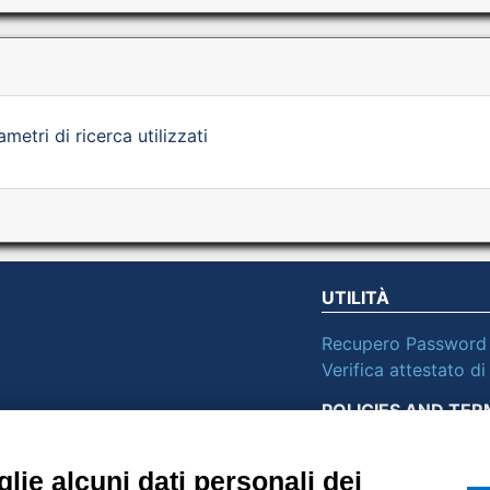
etri di ricerca utilizzati
UTILITÀ
Recupero Password
Verifica attestato d
POLICIES AND TER
ietà con Socio
Informativa cookie
lie alcuni dati personali dei