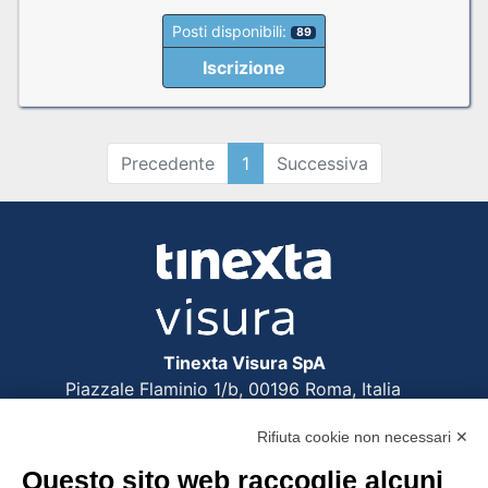
Posti disponibili:
89
Iscrizione
Precedente
1
Successiva
Tinexta Visura SpA
Piazzale Flaminio 1/b, 00196 Roma, Italia
Società con Socio Unico
Rifiuta cookie non necessari ✕
Società soggetta alla direzione e coordinamento
di Tinexta SpA
Questo sito web raccoglie alcuni