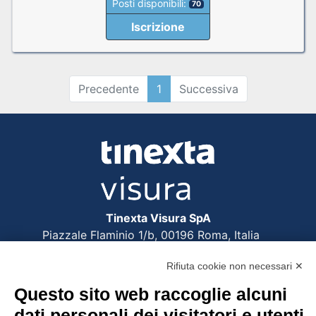
Posti disponibili:
70
Iscrizione
Precedente
1
Successiva
Tinexta Visura SpA
Piazzale Flaminio 1/b, 00196 Roma, Italia
Società con Socio Unico
Rifiuta cookie non necessari ✕
Società soggetta alla direzione e coordinamento
di Tinexta SpA
Questo sito web raccoglie alcuni
P.IVA 05338771008 REA n. 877679
dati personali dei visitatori e utenti