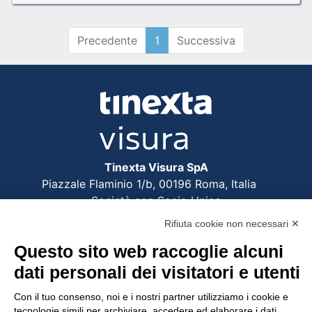
Precedente
1
Successiva
Tinexta Visura SpA
Piazzale Flaminio 1/b, 00196 Roma, Italia
Società con Socio Unico
Società soggetta alla direzione e coordinamento
Rifiuta cookie non necessari ✕
di Tinexta SpA
Questo sito web raccoglie alcuni
P.IVA 05338771008 REA n. 877679
dati personali dei visitatori e utenti
Con il tuo consenso, noi e i nostri partner utilizziamo i cookie e
UTILITÀ
tecnologie simili per archiviare, accedere ed elaborare i dati