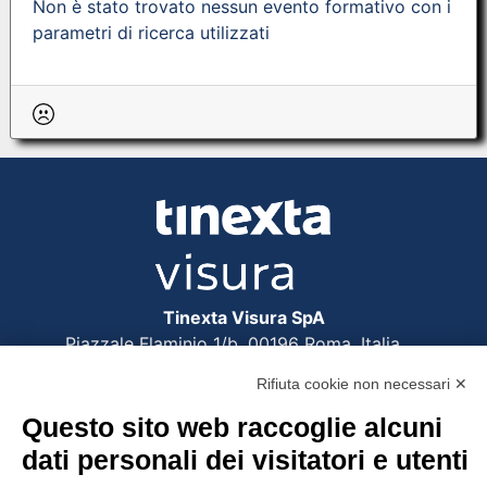
Non è stato trovato nessun evento formativo con i
parametri di ricerca utilizzati
Tinexta Visura SpA
Piazzale Flaminio 1/b, 00196 Roma, Italia
Società con Socio Unico
Rifiuta cookie non necessari ✕
Società soggetta alla direzione e coordinamento
di Tinexta SpA
Questo sito web raccoglie alcuni
P.IVA 05338771008 REA n. 877679
dati personali dei visitatori e utenti