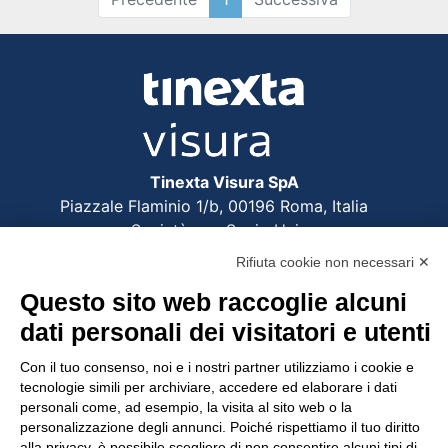
Tinexta Visura SpA
Piazzale Flaminio 1/b, 00196 Roma, Italia
Società con Socio Unico
Società soggetta alla direzione e coordinamento
Rifiuta cookie non necessari ✕
di Tinexta SpA
Questo sito web raccoglie alcuni
P.IVA 05338771008 REA n. 877679
dati personali dei visitatori e utenti
Con il tuo consenso, noi e i nostri partner utilizziamo i cookie e
UTILITÀ
tecnologie simili per archiviare, accedere ed elaborare i dati
personali come, ad esempio, la visita al sito web o la
Recupero Password
personalizzazione degli annunci. Poiché rispettiamo il tuo diritto
Verifica attestato di presenza
alla privacy, è possibile scegliere di non consentire alcuni tipi di