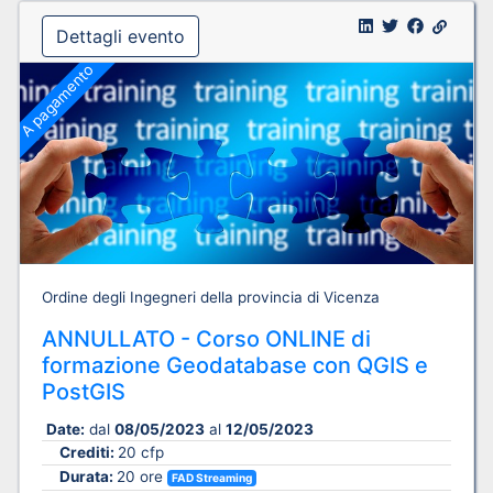
Dettagli evento
A pagamento
Ordine degli Ingegneri della provincia di Vicenza
ANNULLATO - Corso ONLINE di
formazione Geodatabase con QGIS e
PostGIS
Date:
dal
08/05/2023
al
12/05/2023
Crediti:
20 cfp
Durata:
20 ore
FAD Streaming