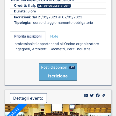
Date:
dal
04/05/2023
al
05/05/2023
Crediti:
8 cfp
DL.139-06 DM.5-8-2011
Durata:
8 ore
Iscrizioni:
dal 21/02/2023 al 02/05/2023
Tipologia:
corso di aggiornamento obbligatorio
Priorità iscrizioni
Note
- professionisti appartenenti all'Ordine organizzatore
- Ingegneri, Architetti, Geometri, Periti industriali
Posti disponibili:
77
Iscrizione
Dettagli evento
Gratuito