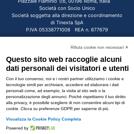
Piazzale Flaminio 1/b, 00196 Roma, Italia
Società con Socio Unico
Società soggetta alla direzione e coordinamento
di Tinexta SpA
P.IVA 05338771008 REA n. 877679
Rifiuta cookie non necessari ✕
UTILITÀ
Questo sito web raccoglie alcuni
Recupero Password
dati personali dei visitatori e utenti
Verifica attestato di presenza
Con il tuo consenso, noi e i nostri partner utilizziamo i cookie e
POLICIES AND TERMS
tecnologie simili per archiviare, accedere ed elaborare i dati
personali come, ad esempio, la visita al sito web o la
Informativa cookie
personalizzazione degli annunci. Poiché rispettiamo il tuo diritto
alla privacy, è possibile scegliere di non consentire alcuni tipi di
cookie. Clicca su preferenze GDPR per saperne di più.
© 2003 - 2026 Tinexta Visura S.p.A.
Visura.it
Visualizza la Cookie Policy Completa
Powered by