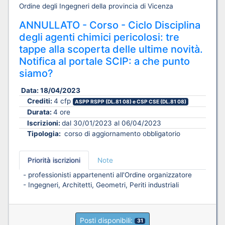
Ordine degli Ingegneri della provincia di Vicenza
ANNULLATO - Corso - Ciclo Disciplina
degli agenti chimici pericolosi: tre
tappe alla scoperta delle ultime novità.
Notifica al portale SCIP: a che punto
siamo?
Data:
18/04/2023
Crediti:
4 cfp
ASPP RSPP (DL.81 08) e CSP CSE (DL.81 08)
Durata:
4 ore
Iscrizioni:
dal 30/01/2023 al 06/04/2023
Tipologia:
corso di aggiornamento obbligatorio
Priorità iscrizioni
Note
- professionisti appartenenti all'Ordine organizzatore
- Ingegneri, Architetti, Geometri, Periti industriali
Posti disponibili:
31