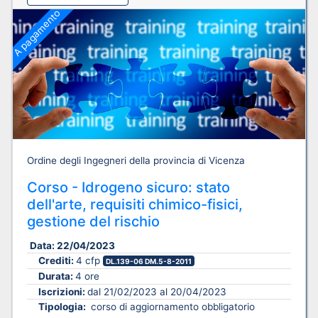
A pagamento
Ordine degli Ingegneri della provincia di Vicenza
Corso - Idrogeno sicuro: stato
dell'arte, requisiti chimico-fisici,
gestione del rischio
Data:
22/04/2023
Crediti:
4 cfp
DL.139-06 DM.5-8-2011
Durata:
4 ore
Iscrizioni:
dal 21/02/2023 al 20/04/2023
Tipologia:
corso di aggiornamento obbligatorio