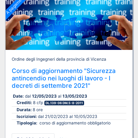
A pagamento
Ordine degli Ingegneri della provincia di Vicenza
Corso di aggiornamento "Sicurezza
antincendio nei luoghi di lavoro - I
decreti di settembre 2021"
Date:
dal
12/05/2023
al
13/05/2023
Crediti:
8 cfp
DL.139-06 DM.5-8-2011
Durata:
8 ore
Iscrizioni:
dal 21/02/2023 al 10/05/2023
Tipologia:
corso di aggiornamento obbligatorio