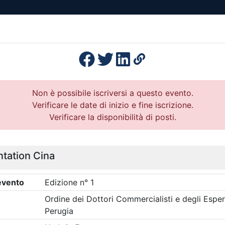
esenza
Formazione
Continua
Il po
Ordini
Profe