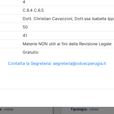
A pagamento
Dottori Commercialisti e degli
Ordine dei Dottori Commercial
abili di Perugia
Esperti Contabili di Perugia
bria e Marche:
Corso Alta formazi
ti, procedure e
aggiornamento per
nità per lo sviluppo
delegati alle vendit
iale
custodi giudiziari
3/09/2026
Date:
dal
09/09/2026
3/10/2026
al
07/10/2026
23 cfp
Crediti:
20 cfp
23 ore
Durata:
20 ore
i:
dal 06/08/2026
Iscrizioni:
dal 12/06/2026
al 13/10/2026
al 05/08/2026
a:
corso
Tipologia:
corso