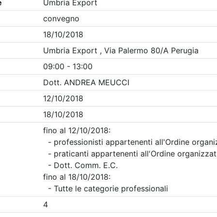
Clicca qui - espandi la sezione dei filtri ricerca eventi
ugia
- Eventi in programma dal
6/8/2026
i evento
Dettagli evento