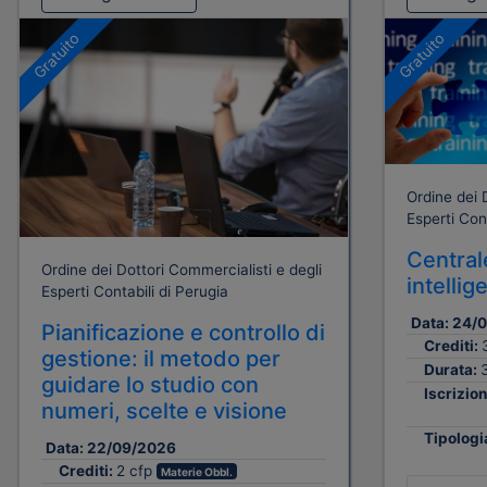
Gratuito
Gratuito
Ordine dei 
Esperti Cont
Centrale
Ordine dei Dottori Commercialisti e degli
intellig
Esperti Contabili di Perugia
Data:
24/
Pianificazione e controllo di
Crediti:
gestione: il metodo per
Durata:
guidare lo studio con
Iscrizion
numeri, scelte e visione
Tipologi
Data:
22/09/2026
Crediti:
2 cfp
Materie Obbl.