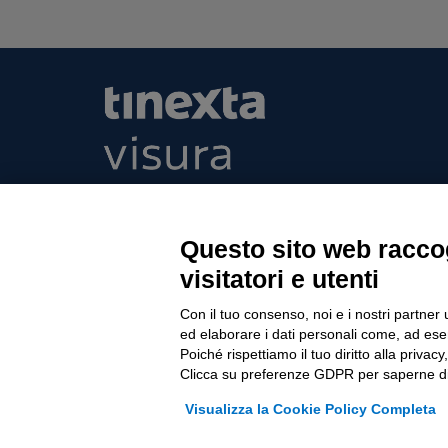
Tinexta Visura SpA
Piazzale Flaminio 1/b, 00196 Roma, Italia Soc
Unico
Questo sito web raccog
Società soggetta alla direzione e coordinament
visitatori e utenti
P.IVA 05338771008 REA n. 877679
Con il tuo consenso, noi e i nostri partner 
ed elaborare i dati personali come, ad esem
Poiché rispettiamo il tuo diritto alla privacy
Clicca su preferenze GDPR per saperne di
© 2003 - 2026 Tinexta Visura S.p.A.
Visura.it
Visualizza la Cookie Policy Completa