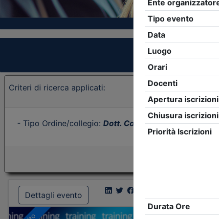
Criteri di ricerca applicati:
- Tipo Ordine/collegio:
Dott. Comm. E.C.
- Ordine:
Per
Dettagli evento
Dettagl