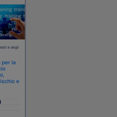
isti e degli
 per la
cio
i,
rischio e