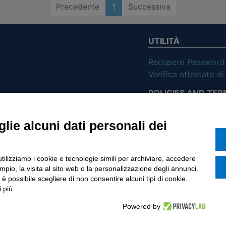
Precedente
1
Successiva
UTILITÀ
Recupero Password
Verifica attestato d
POLICIES AND TER
ietà con Socio
Informativa cookie
lie alcuni dati personali dei
o di Tinexta SpA
utilizziamo i cookie e tecnologie simili per archiviare, accedere
pio, la visita al sito web o la personalizzazione degli annunci.
, è possibile scegliere di non consentire alcuni tipi di cookie.
 più.
Powered by