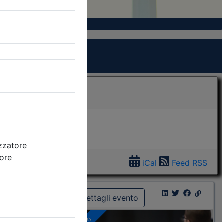
iCal
Feed RSS
Dettagli evento