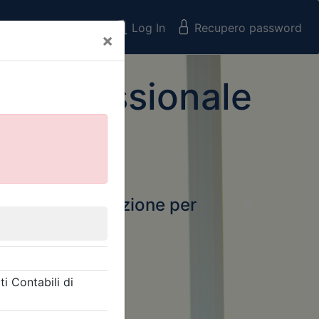
Registrati
Log In
Recupero password
×
 Professionale
rtale della formazione per
Next
 e Collegi
ssionali