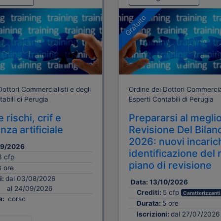
Gratuito
Dottori Commercialisti e degli
Ordine dei Dottori Commercial
abili di Perugia
Esperti Contabili di Perugia
 rischi, crif e
Prepararsi al meglio
enza artificiale
Revisione Del Bilan
2026: nuovi incarich
09/2026
identificazione del 
3 cfp
piano di revisione
3 ore
i:
dal 03/08/2026
Data:
13/10/2026
al 24/09/2026
Crediti:
5 cfp
Caratterizzanti
a:
corso
Durata:
5 ore
Iscrizioni:
dal 27/07/2026