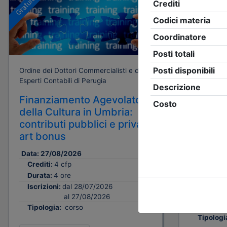
Gratuito
Gratuito
Ordine dei Dottori Commercialisti e degli
Ordine dei 
Esperti Contabili di Perugia
Esperti Cont
Finanziamento Agevolato
ZES Um
della Cultura in Umbria:
strumen
contributi pubblici e privati,
opportu
art bonus
territor
Data:
27/08/2026
Date:
dal
0
al
1
Crediti:
4 cfp
Crediti:
Durata:
4 ore
Durata:
Iscrizioni:
dal 28/07/2026
al 27/08/2026
Iscrizion
Tipologia:
corso
Tipologi