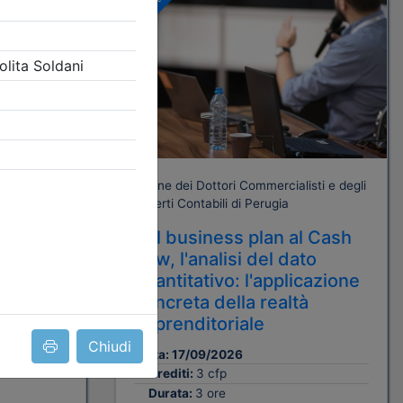
Gratuito
isti e degli
one e
Ordine dei Dottori Commercialisti e degli
Esperti Contabili di Perugia
e e
Dal business plan al Cash
flow, l'analisi del dato
quantitativo: l'applicazione
concreta della realtà
imprenditoriale
Chiudi
Data:
17/09/2026
Crediti:
3 cfp
Durata:
3 ore