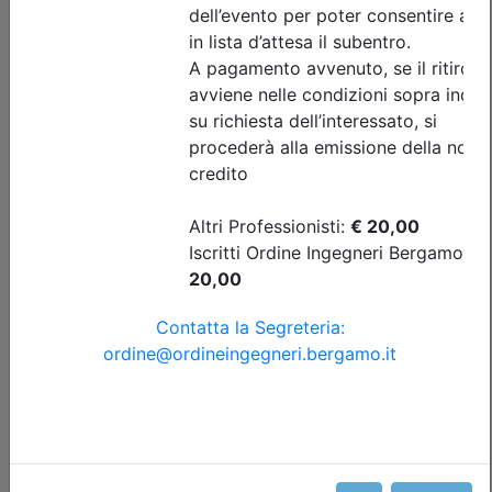
Progettazione geotecnica delle
fondazioni profonde e miste soggette
a carichi verticali
Data:
16/09/2026
Crediti:
4 cfp
Durata:
4 ore
FAD Streaming
Iscrizioni:
dal 08/07/2026 al 09/09/2026
Tipologia:
seminario
Priorità iscrizioni
Allegati
Note
nessuna
Posti disponibili:
44
Iscrizione