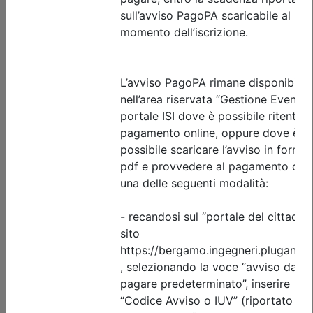
Dettagli evento
Gratuito
Ordine degli Ingegneri della provincia di Bergamo
UNIVERSITÈ D’ÈTÈ. DIRITTO AL
PAESAGGIO
Data:
15/09/2026
Crediti:
2 cfp
Durata:
3 ore
Tipologia:
seminario