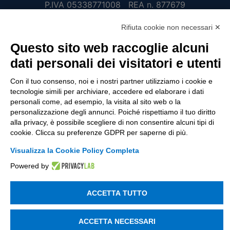
P.IVA 05338771008 REA n. 877679
Rifiuta cookie non necessari ✕
UTILITÀ
Questo sito web raccoglie alcuni
dati personali dei visitatori e utenti
Recupero Password
Verifica attestato di presenza
Con il tuo consenso, noi e i nostri partner utilizziamo i cookie e
tecnologie simili per archiviare, accedere ed elaborare i dati
POLICIES AND TERMS
personali come, ad esempio, la visita al sito web o la
personalizzazione degli annunci. Poiché rispettiamo il tuo diritto
Informativa cookie
alla privacy, è possibile scegliere di non consentire alcuni tipi di
cookie. Clicca su preferenze GDPR per saperne di più.
Visualizza la Cookie Policy Completa
© 2003 - 2026 Tinexta Visura S.p.A.
Visura.it
Powered by
ACCETTA TUTTO
ACCETTA NECESSARI