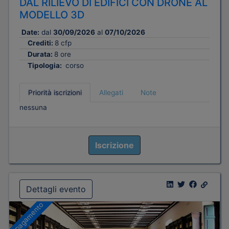
DAL RILIEVO DI EDIFICI CON DRONE AL
MODELLO 3D
Date:
dal
30/09/2026
al
07/10/2026
Crediti:
8 cfp
Durata:
8 ore
Tipologia:
corso
Priorità iscrizioni
Allegati
Note
nessuna
Iscrizione
Dettagli evento
A pagamento