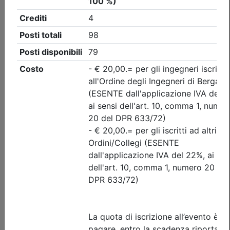
Ordine degli Ingegneri della provincia di Bergamo
Preventivazione & Contabilità
Date:
dal
15/09/2026
al
05/11/2026
Crediti:
40 cfp
Durata:
40 ore
Tipologia:
corso
Priorità iscrizioni
Allegati
Note
nessuna
Iscrizione