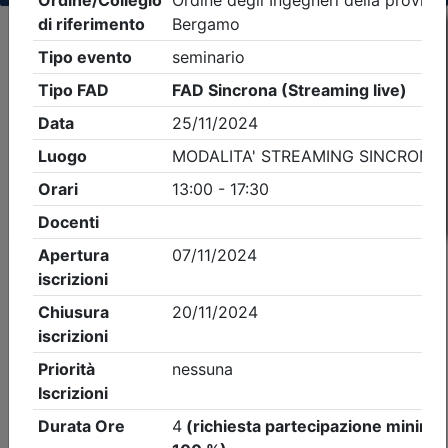
Criteri di ricerca applicati:
- Tipo Ordine/collegio:
Ingegneri
- Ordine:
Bergamo
- Eventi in programma dal
7/8/2026
iCal
Feed RSS
Dettagli evento
A pagamento