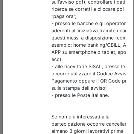
Priorità iscrizioni
Allegati
Note
nessuna
Iscrizione
Dettagli evento
A pagamento
Ordine degli Ingegneri della provincia di Bergamo