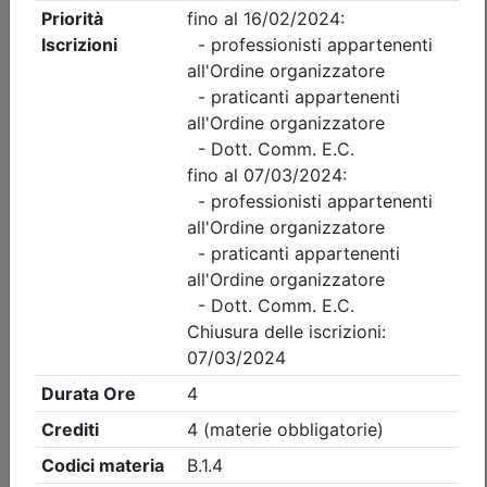
Ordine dei Dottori Commercialisti e degli Esperti Contabili
di Perugia
Finanziamento Agevolato della Cultura
in Umbria: contributi pubblici e privati,
art bonus
Data:
27/08/2026
Crediti:
4 cfp
Durata:
4 ore
Iscrizioni:
dal 28/07/2026 al 27/08/2026
Tipologia:
corso
Priorità iscrizioni
Allegati
Note
- professionisti appartenenti all'Ordine organizzatore
- praticanti appartenenti all'Ordine organizzatore
- Dott. Comm. E.C.