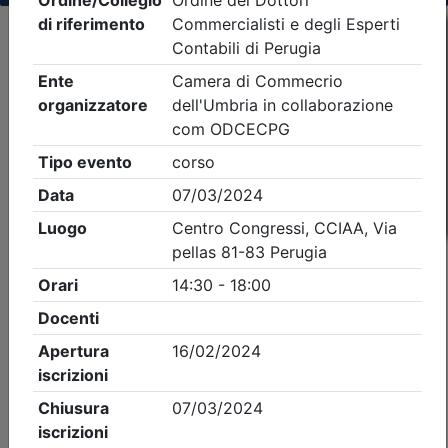
Criteri di ricerca applicati:
- Tipo Ordine/collegio:
Dott. Comm. E.C.
- Ordine:
Perugia
- Eventi in programma dal
6/8/2026
iCal
Feed RSS
Dettagli evento
Gratuito