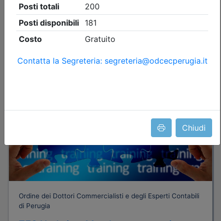
Posti disponibili:
96
Iscrizione
Dettagli evento
Gratuito
Chiudi
Ordine dei Dottori Commercialisti e degli Esperti Contabili
di Perugia