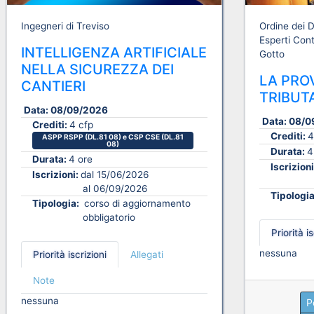
Ingegneri di Treviso
Ordine dei D
Esperti Cont
INTELLIGENZA ARTIFICIALE
Gotto
NELLA SICUREZZA DEI
LA PRO
CANTIERI
TRIBUT
Data:
08/09/2026
Data:
08/0
Crediti:
4 cfp
Crediti:
4
ASPP RSPP (DL.81 08) e CSP CSE (DL.81
08)
Durata:
4
Durata:
4 ore
Iscrizion
Iscrizioni:
dal 15/06/2026
al 06/09/2026
Tipologi
Tipologia:
corso di aggiornamento
obbligatorio
Priorità is
nessuna
Priorità iscrizioni
Allegati
Note
nessuna
P