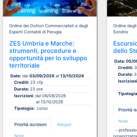
Ordine dei Dottori Commercialisti e degli
Ordine degli
Esperti Contabili di Perugia
Sondrio
ZES Umbria e Marche:
Escursio
strumenti, procedure e
dello St
opportunità per lo sviluppo
Data:
05/0
territoriale
Crediti:
3
Durata:
3
Date:
dal
03/09/2026
al
13/10/2026
Iscrizion
Crediti:
23 cfp
Durata:
23 ore
Tipologi
Iscrizioni:
dal 06/08/2026
al 13/10/2026
Tipologia:
corso
Priorità is
Note
Priorità iscrizioni
Allegati
- profession
Note
organizzato