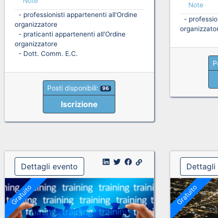
Note
Note
- professionisti appartenenti all'Ordine
- profession
organizzatore
organizzato
- praticanti appartenenti all'Ordine
organizzatore
- Dott. Comm. E.C.
P
Posti disponibili:
96
Iscrizione
Dettagli evento
Dettagli
Gratuito
Gratuito