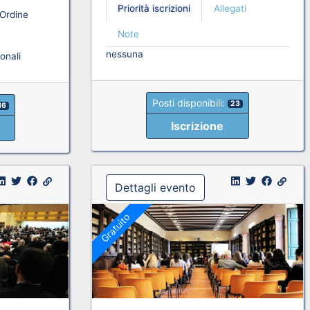
Priorità iscrizioni
Allegati
'Ordine
Note
nessuna
onali
Posti disponibili:
23
16
Iscrizione
Dettagli evento
Gratuito