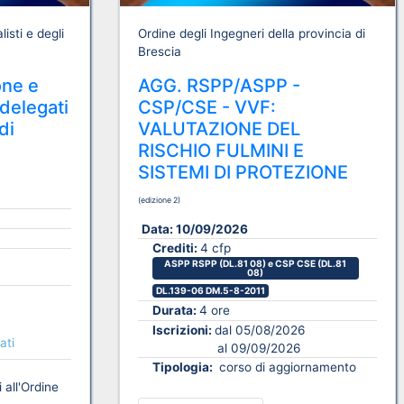
isti e degli
Ordine degli Ingegneri della provincia di
Brescia
one e
AGG. RSPP/ASPP -
delegati
CSP/CSE - VVF:
di
VALUTAZIONE DEL
RISCHIO FULMINI E
SISTEMI DI PROTEZIONE
(edizione 2)
Data:
10/09/2026
Crediti:
4 cfp
ASPP RSPP (DL.81 08) e CSP CSE (DL.81
08)
DL.139-06 DM.5-8-2011
Durata:
4 ore
Iscrizioni:
dal 05/08/2026
ati
al 09/09/2026
Tipologia:
corso di aggiornamento
 all'Ordine