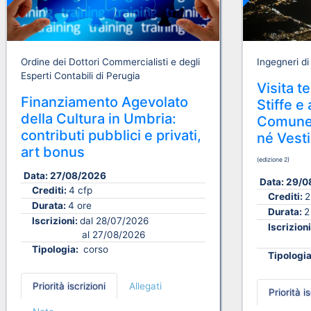
Ordine dei Dottori Commercialisti e degli
Ingegneri di
Esperti Contabili di Perugia
Visita t
Finanziamento Agevolato
Stiffe e
della Cultura in Umbria:
Comune 
contributi pubblici e privati,
né Vesti
art bonus
(edizione 2)
Data:
27/08/2026
Data:
29/0
Crediti:
4 cfp
Crediti:
2
Durata:
4 ore
Durata:
2
Iscrizioni:
dal 28/07/2026
Iscrizion
al 27/08/2026
Tipologia:
corso
Tipologi
Priorità iscrizioni
Allegati
Priorità is