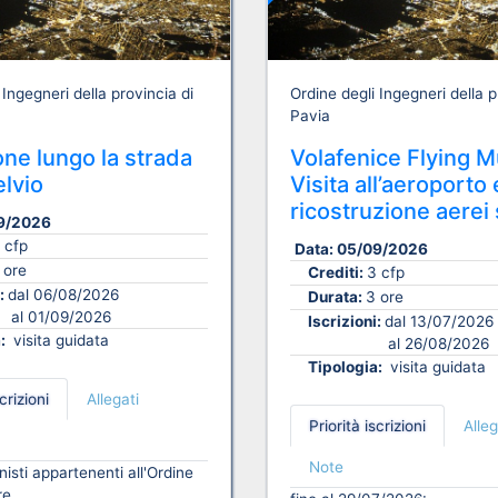
 Ingegneri della provincia di
Ordine degli Ingegneri della p
Pavia
ne lungo la strada
Volafenice Flying 
elvio
Visita all’aeroporto
ricostruzione aerei 
9/2026
 cfp
Data:
05/09/2026
 ore
Crediti:
3 cfp
i:
dal 06/08/2026
Durata:
3 ore
al 01/09/2026
Iscrizioni:
dal 13/07/2026
a:
visita guidata
al 26/08/2026
Tipologia:
visita guidata
crizioni
Allegati
Priorità iscrizioni
Alleg
Note
isti appartenenti all'Ordine
re