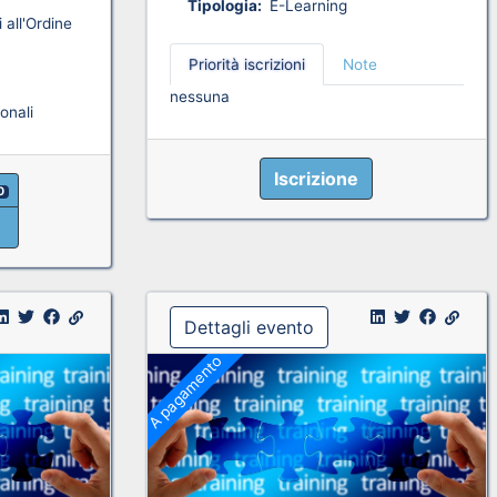
Tipologia:
E-Learning
 all'Ordine
Priorità iscrizioni
Note
nessuna
onali
Iscrizione
0
Dettagli evento
A pagamento