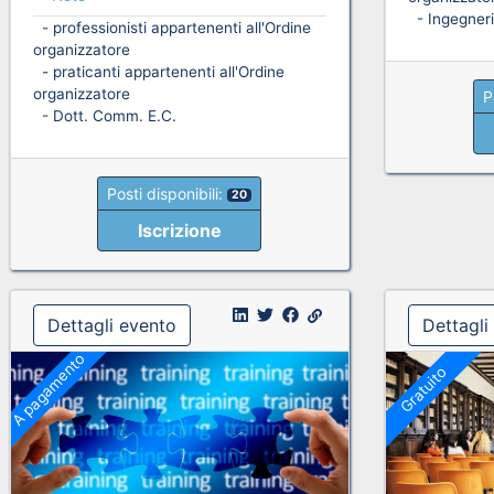
- Ingegneri
- professionisti appartenenti all'Ordine
organizzatore
- praticanti appartenenti all'Ordine
organizzatore
P
- Dott. Comm. E.C.
Posti disponibili:
20
Iscrizione
Dettagli evento
Dettagli
A pagamento
Gratuito