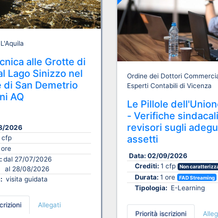
 L'Aquila
ecnica alle Grotte di
 al Lago Sinizzo nel
Ordine dei Dottori Commercial
di San Demetrio
Esperti Contabili di Vicenza
ni AQ
Le Pillole dell'Unio
- Verifiche sindacal
revisori sugli adegu
8/2026
assetti
 cfp
 ore
Data:
02/09/2026
i:
dal 27/07/2026
Crediti:
1 cfp
Non caratterizz
al 28/08/2026
Durata:
1 ore
FAD Streaming
a:
visita guidata
Tipologia:
E-Learning
crizioni
Allegati
Priorità iscrizioni
Alleg