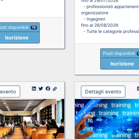
fino al 29/07/2026:
- professionisti appartenenti
organizzatore
- Ingegneri
fino al 26/08/2026:
osti disponibili:
19
- Tutte le categorie professi
Iscrizione
Posti disponibili:
Iscrizione
 evento
Dettagli evento
A pagamento