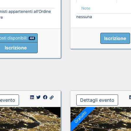
Note
isti appartenenti all'Ordine
nessuna
re
Iscrizione
osti disponibili:
44
Iscrizione
 evento
Dettagli evento
Gratuito