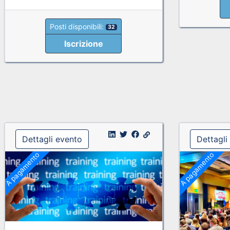
Posti disponibili:
32
Iscrizione
Dettagli evento
Dettagli
A pagamento
A pagamento