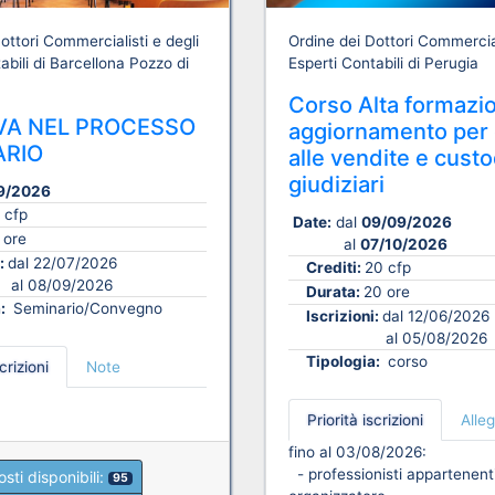
ottori Commercialisti e degli
Ordine dei Dottori Commercial
abili di Barcellona Pozzo di
Esperti Contabili di Perugia
Corso Alta formazi
VA NEL PROCESSO
aggiornamento per 
ARIO
alle vendite e custo
giudiziari
9/2026
 cfp
Date:
dal
09/09/2026
 ore
al
07/10/2026
i:
dal 22/07/2026
Crediti:
20 cfp
al 08/09/2026
Durata:
20 ore
a:
Seminario/Convegno
Iscrizioni:
dal 12/06/2026
al 05/08/2026
Tipologia:
corso
crizioni
Note
Priorità iscrizioni
Alleg
fino al 03/08/2026:
- professionisti appartenenti
osti disponibili:
95