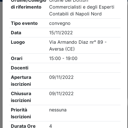
Criteri di ricerca applicati:
- Tipo Ordine/collegio:
Dott. Comm. E.C.
- Ordine:
Napoli Nord
- Eventi in programma dal
7/8/2026
Precedente
1
Successiva
Nessun risultato per i parametri inseriti
Esito della ricerca eventi formativi