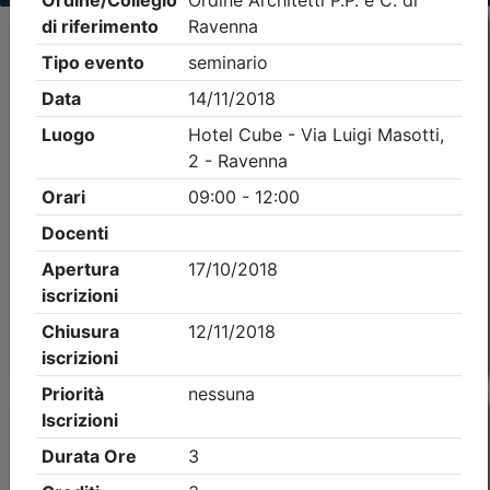
Criteri di ricerca applicati:
- Tipo Ordine/collegio:
Architetti
- Ordine:
Ravenna
- Eventi in programma dal
8/8/2026
Precedente
1
Successiva
Nessun risultato per i parametri inseriti
Esito della ricerca eventi formativi