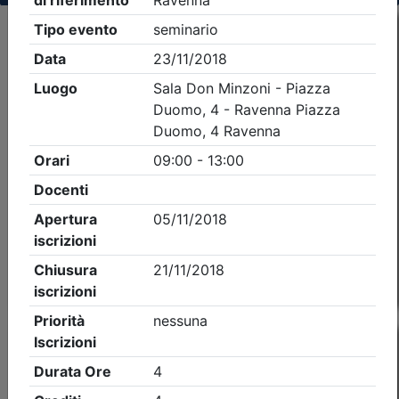
Criteri di ricerca applicati:
- Tipo Ordine/collegio:
Architetti
- Ordine:
Ravenna
- Eventi in programma dal
10/8/2026
Precedente
1
Successiva
Nessun risultato per i parametri inseriti
Esito della ricerca eventi formativi