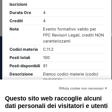
Non è stato trovato nessun evento formativo con i
parametri di ricerca utilizzati
Tinexta Visura SpA
Piazzale Flaminio 1/b, 00196 Roma, Italia
Società con Socio Unico
Rifiuta cookie non necessari ✕
Società soggetta alla direzione e coordinamento
di Tinexta SpA
Questo sito web raccoglie alcuni
P.IVA 05338771008 REA n. 877679
dati personali dei visitatori e utenti