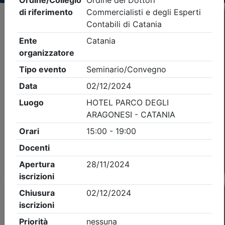
Criteri di ricerca applicati:
- Tipo Ordine/collegio:
Dott. Comm. E.C.
- Ordine:
Catania
- Eventi in programma dal
9/8/2026
Precedente
1
Successiva
Nessun risultato per i parametri inseriti
Esito della ricerca eventi formativi