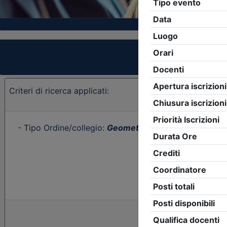
Criteri di ricerca applicati:
- Tipo Ordine/collegio:
Geometri
- Ordine:
Imperia
- E