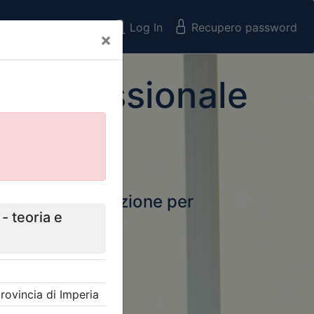
Registrati
Log In
Recupero password
×
 Professionale
rtale della formazione per
Next
 e Collegi
ssionali