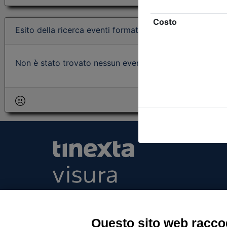
Esito della ricerca eventi formativi
Non è stato trovato nessun evento formativo con i param
Tinexta Visura SpA
Piazzale Flaminio 1/b, 00196 Roma, Italia Soc
Unico
Questo sito web raccog