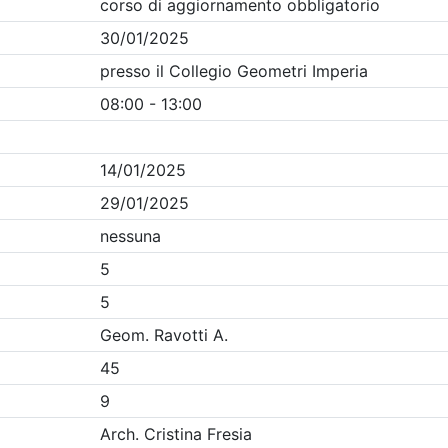
Clicca qui - espandi la sezione dei filtri ricerca eventi
venti in programma dal
6/8/2026
Precedente
1
Successiva
Nessun risultato per i parametri inseriti