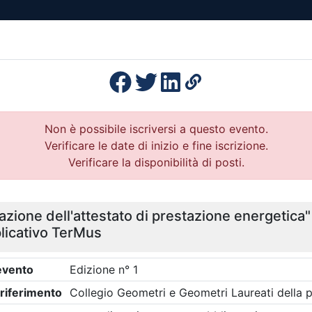
esenza
Formazione
Continua
Il po
Ordini
Profe