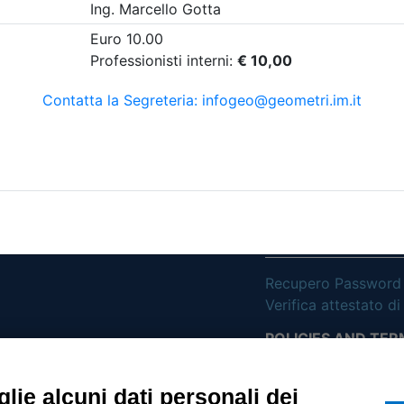
etri di ricerca utilizzati
UTILITÀ
Recupero Password
Verifica attestato d
POLICIES AND TER
ietà con Socio
Informativa cookie
lie alcuni dati personali dei