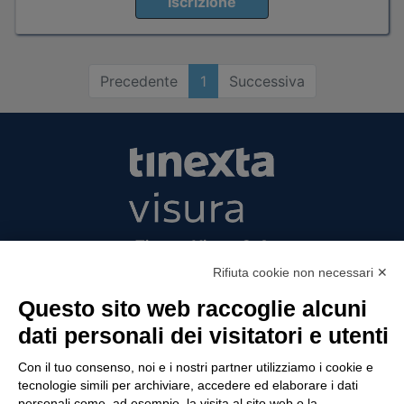
Iscrizione
Precedente
1
Successiva
Tinexta Visura SpA
Piazzale Flaminio 1/b, 00196 Roma, Italia
Rifiuta cookie non necessari ✕
Società con Socio Unico
Questo sito web raccoglie alcuni
Società soggetta alla direzione e coordinamento
dati personali dei visitatori e utenti
di Tinexta SpA
P.IVA 05338771008 REA n. 877679
Con il tuo consenso, noi e i nostri partner utilizziamo i cookie e
tecnologie simili per archiviare, accedere ed elaborare i dati
personali come, ad esempio, la visita al sito web o la