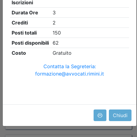
Ordine Avvocati di Rimini
GESTIONE E TRASFERIMENTO DEI
PATRIMONI in una società che evolve
Data:
18/09/2026
Crediti:
6 cfp
Durata:
8 ore
Tipologia:
convegno
Priorità iscrizioni
Allegati
nessuna
Chiudi
Iscrizione