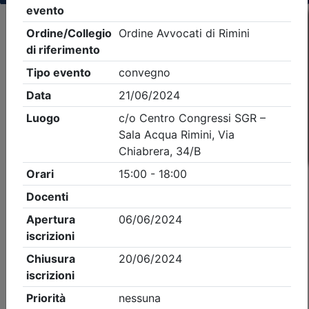
Criteri di ricerca applicati:
- Tipo Ordine/collegio:
Avvocati
- Ordine:
Rimini
- Eventi in programma dal
8/8/2026
iCal
Feed RSS
Dettagli evento
A pagamento