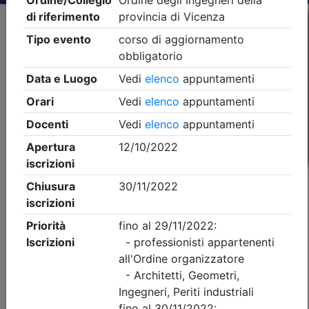
Criteri di ricerca applicati:
- Tipo Ordine/collegio:
Ingegneri
- Ordine:
Vicenza
- Eventi in programma dal
7/8/2026
iCal
Feed RSS
Dettagli evento
A pagamento