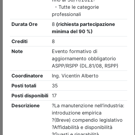
Ordine degli Ingegneri della provincia di Vicenza
CENA ANNUALE 2026
Data:
11/09/2026
Crediti:
0 cfp
Durata:
0 ore
Iscrizioni:
dal 27/07/2026 al 03/09/2026
Tipologia:
evento itinerante
Priorità iscrizioni
Allegati
Note
- professionisti appartenenti all'Ordine organizzatore