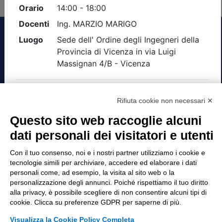
Tinexta Visura SpA
Rifiuta cookie non necessari ✕
Piazzale Flaminio 1/b, 00196 Roma, Italia
Società con Socio Unico
Questo sito web raccoglie alcuni
Società soggetta alla direzione e coordinamento
dati personali dei visitatori e utenti
di Tinexta SpA
P.IVA 05338771008 REA n. 877679
Con il tuo consenso, noi e i nostri partner utilizziamo i cookie e
tecnologie simili per archiviare, accedere ed elaborare i dati
personali come, ad esempio, la visita al sito web o la
personalizzazione degli annunci. Poiché rispettiamo il tuo diritto
UTILITÀ
alla privacy, è possibile scegliere di non consentire alcuni tipi di
cookie. Clicca su preferenze GDPR per saperne di più.
Recupero Password
Verifica attestato di presenza
Visualizza la Cookie Policy Completa