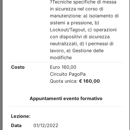
Convegno IN PRESENZA I prossimi
cento anni di ingegneria – L'ingegneria
dell'informazione
Data:
11/09/2026
Crediti:
2 cfp
Durata:
2,5 ore
Iscrizioni:
dal 21/07/2026 al 10/09/2026
Tipologia:
convegno
Priorità iscrizioni
Allegati
Note
- professionisti appartenenti all'Ordine organizzatore
Posti disponibili:
56
Iscrizione
Precedente
1
Successiva