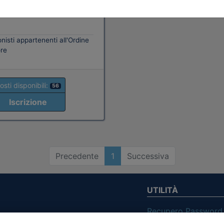
scrizioni
Allegati
nisti appartenenti all'Ordine
re
osti disponibili:
56
Iscrizione
Precedente
1
Successiva
UTILITÀ
Recupero Password
Verifica attestato d