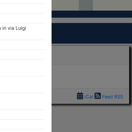
iCal
Feed RSS