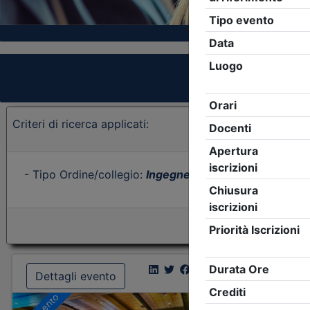
Criteri di ricerca applicati:
- Tipo Ordine/collegio:
Ingegneri
- Ordine:
Vicenza
- 
Dettagli evento
Dettagl