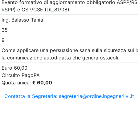
 Ingegneri della provincia di
no IN PRESENZA I
i cento anni di
ria – L'ingegneria
formazione
9/2026
2 cfp
,5 ore
i:
dal 21/07/2026
al 10/09/2026
a:
convegno