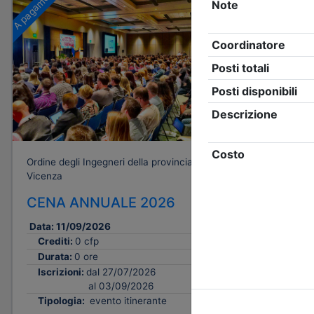
A pagamento
Gratuito
Ordine degli
Vicenza
Conveg
prossim
Ordine degli Ingegneri della provincia di
ingegne
Vicenza
dell'in
CENA ANNUALE 2026
Data:
11/0
Data:
11/09/2026
Crediti:
Crediti:
0 cfp
Durata:
2
Durata:
0 ore
Iscrizion
Iscrizioni:
dal 27/07/2026
al 03/09/2026
Tipologi
Tipologia:
evento itinerante