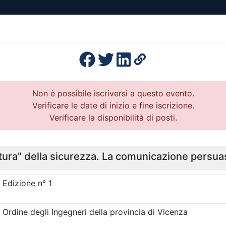
esenza
Formazione
Continua
Il po
Ordini
Profe