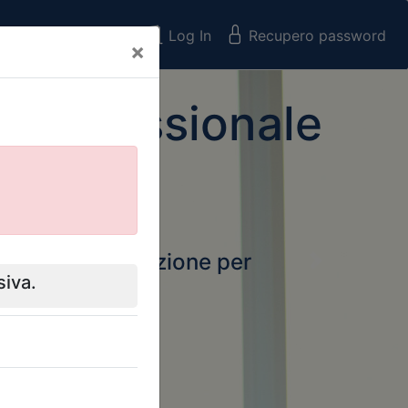
Registrati
Log In
Recupero password
×
 Professionale
rtale della formazione per
Next
 e Collegi
ssionali