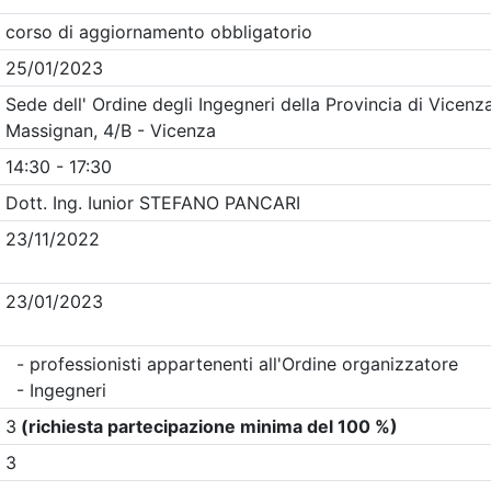
Clicca qui - espandi la sezione dei filtri ricerca eventi
Eventi in programma dal
6/8/2026
i evento