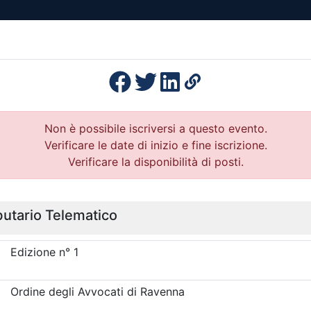
esenza
Formazione
Continua
Il po
Ordini
Profe