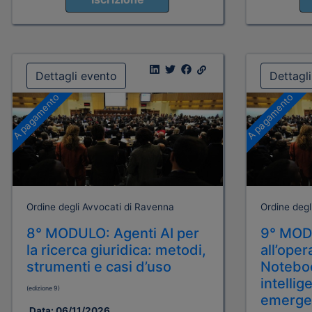
Dettagli evento
Dettagl
A pagamento
A pagamento
Ordine degli Avvocati di Ravenna
Ordine degl
8° MODULO: Agenti AI per
9° MODU
la ricerca giuridica: metodi,
all’oper
strumenti e casi d’uso
Notebo
intellig
(edizione 9)
emerge
Data:
06/11/2026