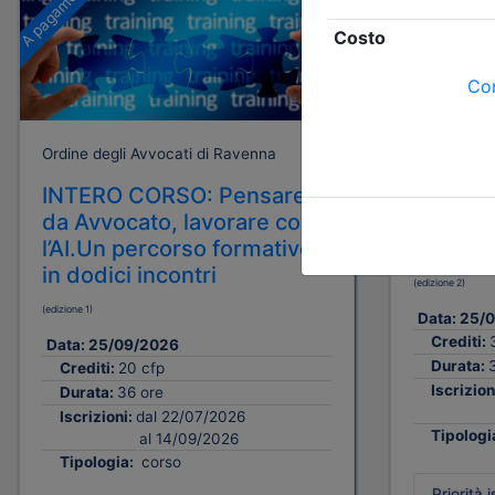
A pagamento
A pagamento
Ordine degli Avvocati di Ravenna
Ordine degl
INTERO CORSO: Pensare
1° MOD
da Avvocato, lavorare con
giuridi
l’AI.Un percorso formativo
ausilio d
in dodici incontri
(edizione 2)
(edizione 1)
Data:
25/
Crediti:
Data:
25/09/2026
Durata:
Crediti:
20 cfp
Iscrizion
Durata:
36 ore
Iscrizioni:
dal 22/07/2026
Tipologi
al 14/09/2026
Tipologia:
corso
Priorità i