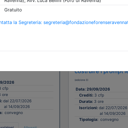
A pagamento
i Avvocati di Ravenna
Ordine degli Avvocati di Rav
ULO: Ricerca
2° MODULO: Colloq
ca avanzata con
con i sistemi di IA:
ell’AI
suggerimenti pratic
costruire i prompt l
(edizione 3)
09/2026
3 cfp
Data:
29/09/2026
3 ore
Crediti:
3 cfp
i:
dal 22/07/2026
Durata:
3 ore
al 14/09/2026
Iscrizioni:
dal 22/07/2026
a:
convegno
al 14/09/2026
Tipologia:
convegno
scrizioni
Allegati