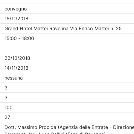
Clicca qui - espandi la sezione dei filtri ricerca eventi
venti in programma dal
7/8/2026
i evento
Dettagli evento