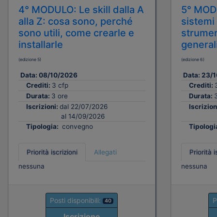
4° MODULO: Le skill dalla A
5° MOD
alla Z: cosa sono, perché
sistemi
sono utili, come crearle e
strument
installarle
generali
(edizione 5)
(edizione 6)
Data:
08/10/2026
Data:
23/1
Crediti:
3 cfp
Crediti:
Durata:
3 ore
Durata:
Iscrizioni:
dal 22/07/2026
Iscrizion
al 14/09/2026
Tipologia:
convegno
Tipologi
Priorità iscrizioni
Allegati
Priorità i
nessuna
nessuna
Posti disponibili:
P
40
Iscrizione