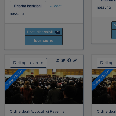
Priorità iscrizioni
Allegati
nessuna
nessuna
P
Posti disponibili:
71
Iscrizione
Dettagli evento
Dettagl
A pagamento
A pagamento
Ordine degli Avvocati di Ravenna
Ordine degl