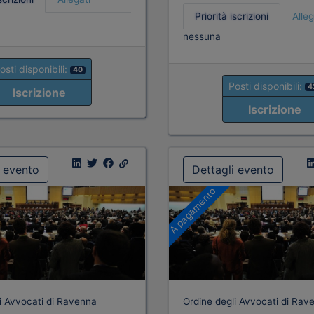
Priorità iscrizioni
Alleg
nessuna
osti disponibili:
40
Posti disponibili:
4
Iscrizione
Iscrizione
i evento
Dettagli evento
A pagamento
i Avvocati di Ravenna
Ordine degli Avvocati di Rav