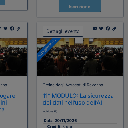
Iscrizione
Dettagli evento
A pagamento
enna
Ordine degli Avvocati di Ravenna
rogare
11° MODULO: La sicurezza
ini
dei dati nell’uso dell’AI
ca
(edizione 12)
Data:
20/11/2026
Crediti:
3 cfp