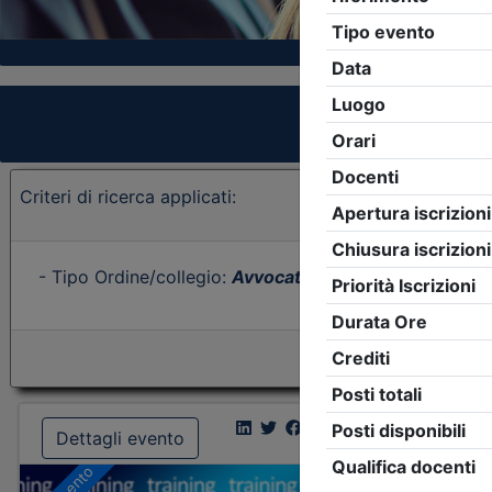
Criteri di ricerca applicati:
- Tipo Ordine/collegio:
Avvocati
- Ordine:
Ravenna
- E
Dettagli evento
Dettagl