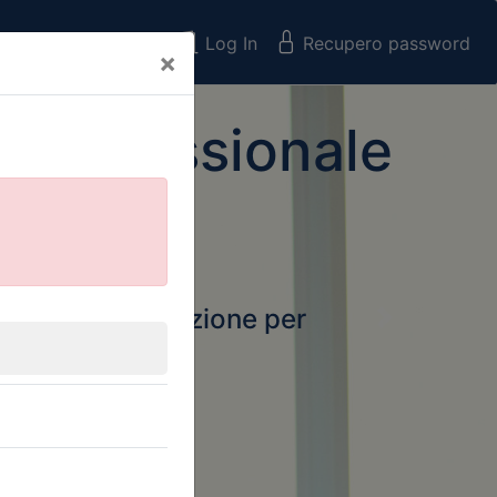
Registrati
Log In
Recupero password
×
 Professionale
rtale della formazione per
Next
 e Collegi
ssionali