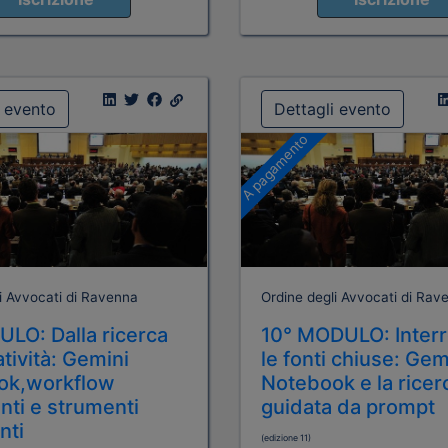
i evento
Dettagli evento
A pagamento
i Avvocati di Ravenna
Ordine degli Avvocati di Rav
LO: Dalla ricerca
10° MODULO: Inter
atività: Gemini
le fonti chiuse: Gem
ok,workflow
Notebook e la ricer
enti e strumenti
guidata da prompt
nti
(edizione 11)