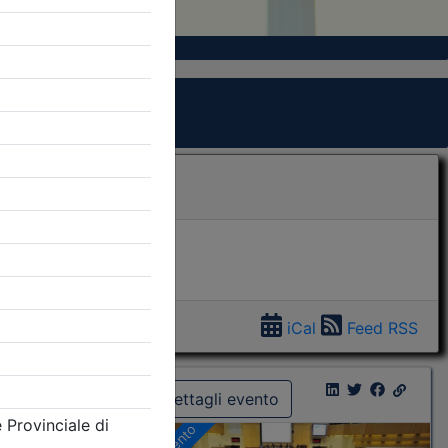
iCal
Feed RSS
Dettagli evento