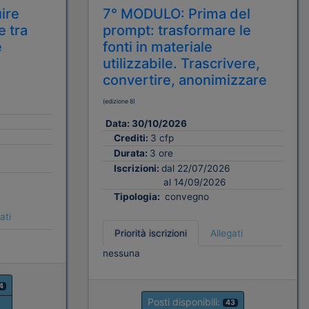
ire
7° MODULO: Prima del
e tra
prompt: trasformare le
e
fonti in materiale
utilizzabile. Trascrivere,
convertire, anonimizzare
(edizione 8)
Data:
30/10/2026
Crediti:
3 cfp
Durata:
3 ore
Iscrizioni:
dal 22/07/2026
al 14/09/2026
Tipologia:
convegno
ati
Priorità iscrizioni
Allegati
nessuna
4
Posti disponibili:
43