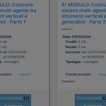
ULO: Costruire
6° MODULO: Costru
 multi-agente tra
sistemi multi-agent
i verticali e
strumenti verticali 
sti · Parte 1
generalisti · Parte 2
(edizione 7)
0/2026
Data:
24/10/2026
3 cfp
Crediti:
3 cfp
3 ore
Durata:
3 ore
i:
dal 22/07/2026
Iscrizioni:
dal 22/07/2026
al 14/09/2026
al 14/09/2026
a:
convegno
Tipologia:
convegno
scrizioni
Allegati
Priorità iscrizioni
Alleg
nessuna
osti disponibili:
Posti disponibili:
44
4
Iscrizione
Iscrizione