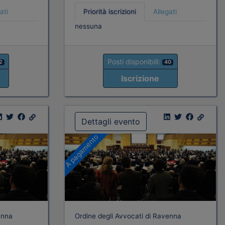
ati
Priorità iscrizioni
Allegati
nessuna
Posti disponibili:
2
40
Iscrizione
Dettagli evento
A pagamento
enna
Ordine degli Avvocati di Ravenna