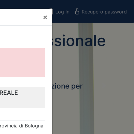
Registrati
Log In
Recupero password
×
 Professionale
rtale della formazione per
Next
 e Collegi
ssionali