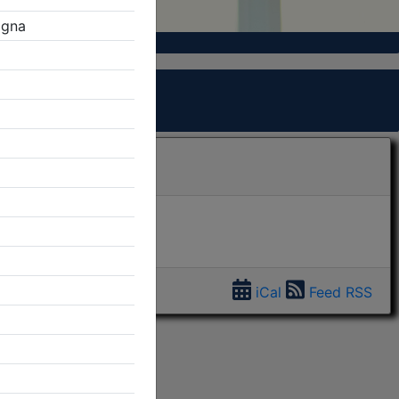
iCal
Feed RSS