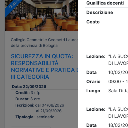
Gratuito
Collegio Geometri e Geometri Laureati
della provincia di Bologna
SICUREZZA IN QUOTA:
RESPONSABILITÀ
NORMATIVE E PRATICA DPI
III CATEGORIA
Data:
22/09/2026
Crediti:
3 cfp
Durata:
3 ore
Iscrizioni:
dal 04/08/2026
al 21/09/2026
Tipologia:
seminario