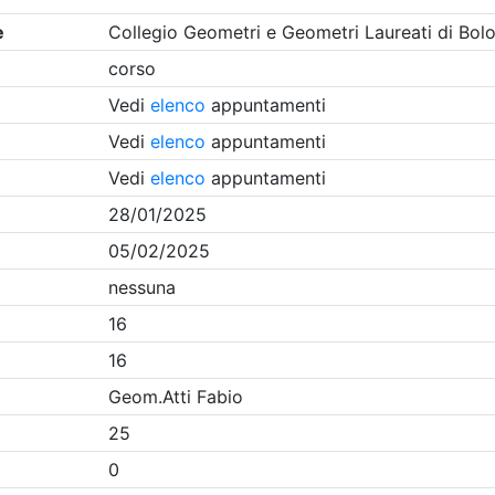
Clicca qui - espandi la sezione dei filtri ricerca eventi
Eventi in programma dal
8/8/2026