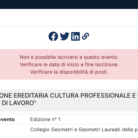
esenza
Formazione
Continua
Il po
Ordini
Profe