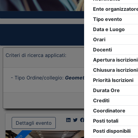
Criteri di ricerca applicati:
- Tipo Ordine/collegio:
Geometri
- Ordine:
Bologna
- 
Dettagli evento