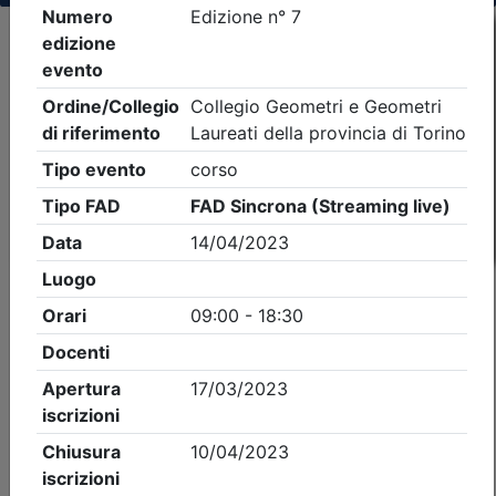
Criteri di ricerca applicati:
- Tipo Ordine/collegio:
Geometri
- Ordine:
Torino
- Eventi in programma dal
8/8/2026
iCal
Feed RSS
Dettagli evento
Gratuito