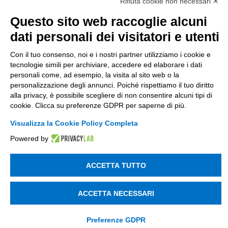
Società soggetta alla direzione e coordinamento
Rifiuta cookie non necessari ✕
di Tinexta SpA
Questo sito web raccoglie alcuni
P.IVA 05338771008 REA n. 877679
dati personali dei visitatori e utenti
Con il tuo consenso, noi e i nostri partner utilizziamo i cookie e
UTILITÀ
tecnologie simili per archiviare, accedere ed elaborare i dati
personali come, ad esempio, la visita al sito web o la
Recupero Password
personalizzazione degli annunci. Poiché rispettiamo il tuo diritto
Verifica attestato di presenza
alla privacy, è possibile scegliere di non consentire alcuni tipi di
cookie. Clicca su preferenze GDPR per saperne di più.
POLICIES AND TERMS
Visualizza la Cookie Policy Completa
Informativa cookie
Powered by
ACCETTA TUTTO
© 2003 - 2026 Tinexta Visura S.p.A.
Visura.it
ACCETTA NECESSARI
Preferenze GDPR