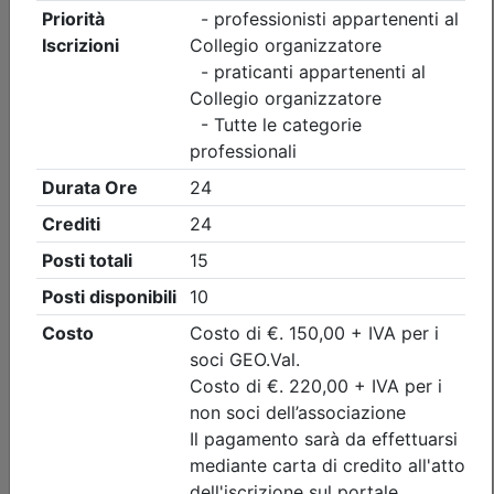
Collegio Geometri e Geometri Laureati della provincia di
Torino
Visita guidata CONVEGNO ANNUALE
DI CATEGORIA DEI GEOMETRI DELLA
ZONA DI PINEROLO
(edizione 4)
Data:
11/09/2026
Crediti:
2 cfp
Durata:
2 ore
Iscrizioni:
dal 31/07/2026 al 09/09/2026
Tipologia:
visita guidata
Priorità iscrizioni
Allegati
Note
nessuna