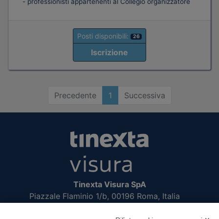
- professionisti appartenenti al Collegio organizzatore
Posti disponibili:
26
Iscrizione
Precedente
1
Successiva
Tinexta Visura SpA
Piazzale Flaminio 1/b, 00196 Roma, Italia
Società con Socio Unico