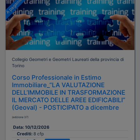
A pagamento
Collegio Geometri e Geometri Laureati della provincia di
Torino
Corso Professionale in Estimo
Immobiliare_“LA VALUTAZIONE
DELL’IMMOBILE IN TRASFORMAZIONE
IL MERCATO DELLE AREE EDIFICABILI”
(Geoval) - POSTICIPATO a dicembre
(edizione 37)
Data:
10/12/2026
Crediti:
8 cfp