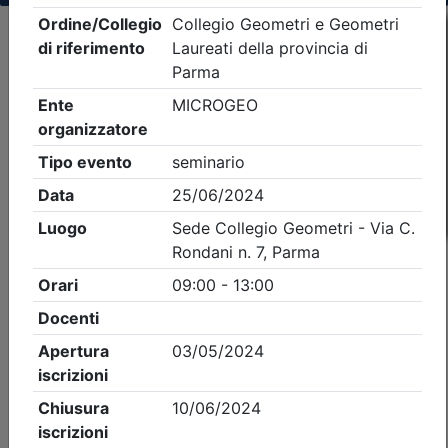
Criteri di ricerca applicati:
- Tipo Ordine/collegio:
Geometri
- Ordine:
Parma
- Eventi in programma dal
9/8/2026
iCal
Feed RSS
Dettagli evento
Gratuito