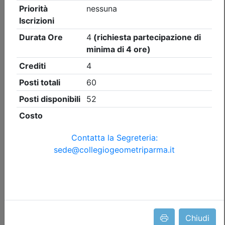
Collegio Geometri e Geometri Laureati della provincia di
Parma
L'ABC per gli esterni.
Impermeabilizzazione-drenaggio-
desolidarizzazione. Stratigrafie nel
rispetto delle normative
Data:
29/09/2026
Crediti:
3 cfp
Durata:
3 ore
Iscrizioni:
dal 05/05/2026 al 25/09/2026
Tipologia:
corso
Priorità iscrizioni
Allegati
Note
- professionisti appartenenti al Collegio organizzatore
Chiudi