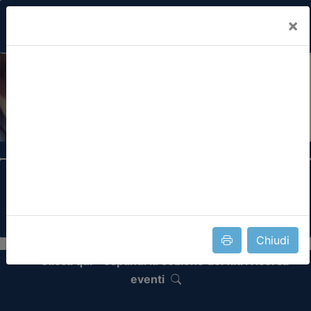
×
Previous
Nex
Formazione Professionale Continua
Il portale della formazione per Ordini e
Collegi Professionali
Chiudi
Clicca qui - espandi la sezione dei filtri ricerca
eventi