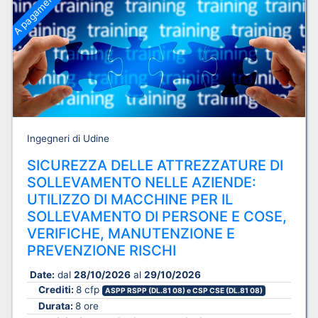
A pagamento
Ingegneri di Udine
SICUREZZA DELLE ATTREZZATURE DI
SOLLEVAMENTO NELLE AZIENDE:
UTILIZZO DI MACCHINE PER IL
SOLLEVAMENTO DI PERSONE E COSE,
VERIFICHE, MANUTENZIONE E
PREVENZIONE RISCHI
Date:
dal
28/10/2026
al
29/10/2026
Crediti:
8 cfp
ASPP RSPP (DL.81 08) e CSP CSE (DL.81 08)
Durata:
8 ore