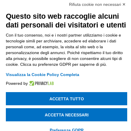
di Tinexta SpA
Rifiuta cookie non necessari ✕
P.IVA 05338771008 REA n. 877679
Questo sito web raccoglie alcuni
dati personali dei visitatori e utenti
UTILITÀ
Con il tuo consenso, noi e i nostri partner utilizziamo i cookie e
Recupero Password
tecnologie simili per archiviare, accedere ed elaborare i dati
personali come, ad esempio, la visita al sito web o la
Verifica attestato di presenza
personalizzazione degli annunci. Poiché rispettiamo il tuo diritto
POLICIES AND TERMS
alla privacy, è possibile scegliere di non consentire alcuni tipi di
cookie. Clicca su preferenze GDPR per saperne di più.
Informativa cookie
Visualizza la Cookie Policy Completa
Powered by
© 2003 - 2026 Tinexta Visura S.p.A.
Visura.it
ACCETTA TUTTO
ACCETTA NECESSARI
Preferenze GDPR