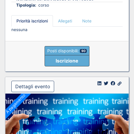
Tipologia:
corso
Priorità iscrizioni
Allegati
Note
nessuna
Posti disponibili:
90
Iscrizione
Dettagli evento
A pagamento