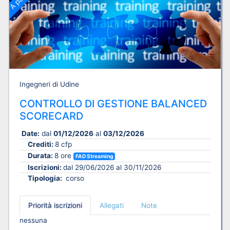
Ingegneri di Udine
CONTROLLO DI GESTIONE BALANCED
SCORECARD
Date:
dal
01/12/2026
al
03/12/2026
Crediti:
8 cfp
Durata:
8 ore
FAD Streaming
Iscrizioni:
dal 29/06/2026 al 30/11/2026
Tipologia:
corso
Priorità iscrizioni
Allegati
Note
nessuna