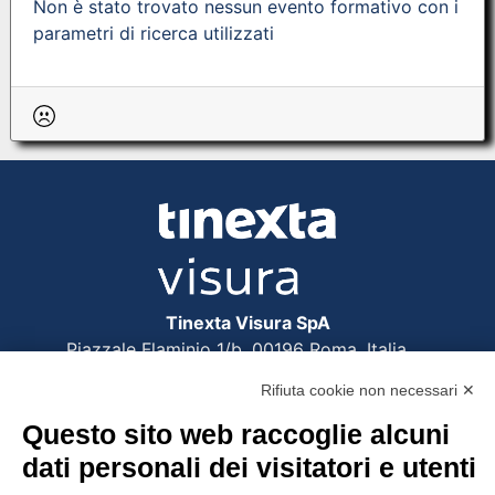
Non è stato trovato nessun evento formativo con i
parametri di ricerca utilizzati
Tinexta Visura SpA
Piazzale Flaminio 1/b, 00196 Roma, Italia
Società con Socio Unico
Rifiuta cookie non necessari ✕
Società soggetta alla direzione e coordinamento
di Tinexta SpA
Questo sito web raccoglie alcuni
P.IVA 05338771008 REA n. 877679
dati personali dei visitatori e utenti