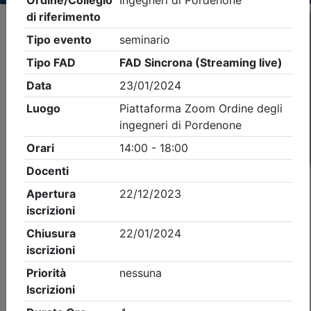
Criteri di ricerca applicati:
- Tipo Ordine/collegio:
Ingegneri
- Ordine:
Pordenone
- Eventi in programma dal
7/8/2026
iCal
Feed RSS
Dettagli evento
A pagamento