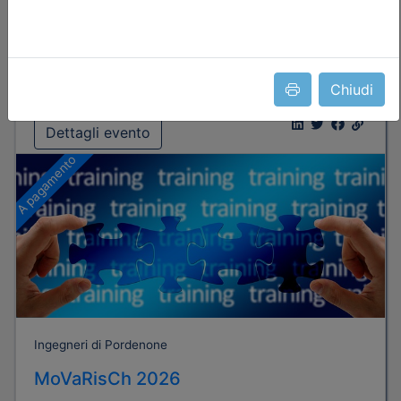
Posti disponibili:
31
Iscrizione
Chiudi
Dettagli evento
A pagamento
Ingegneri di Pordenone
MoVaRisCh 2026