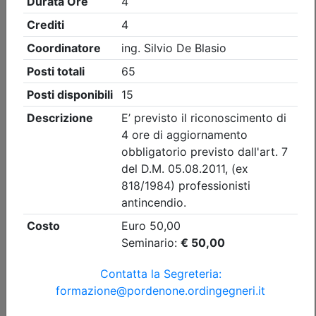
Ingegneri di Pordenone
UNI 9795 dicembre 2021 e il nuovo TR
11924 su interfacce di comando del
sistema IRAI verso i sistemi di
protezione antincendio, UNI 11988:
2025 la nuova norma sui sistemi EVAC
Data:
16/09/2026
Crediti:
4 cfp
DL.139-06 DM.5-8-2011
Durata:
4 ore
FAD Streaming
Iscrizioni:
dal 10/06/2026 al 15/09/2026
Tipologia:
corso di aggiornamento
Priorità iscrizioni
Allegati
Note
nessuna