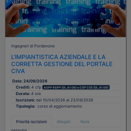
Ingegneri di Pordenone
L'IMPIANTISTICA AZIENDALE E LA
CORRETTA GESTIONE DEL PORTALE
CIVA
Data:
24/09/2026
Crediti:
4 cfp
ASPP RSPP (DL.81 08) e CSP CSE (DL.81 08)
Durata:
4 ore
Iscrizioni:
dal 10/04/2026 al 23/09/2026
Tipologia:
corso di aggiornamento
Priorità iscrizioni
Allegati
Note
nessuna