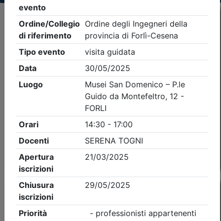
Criteri di ricerca applicati:
- Tipo Ordine/collegio:
Ingegneri
- Ordine:
Forlì-
Cesena
- Eventi in programma dal
6/8/2026
Precedente
1
Successiva
Nessun risultato per i parametri inseriti
Esito della ricerca eventi formativi