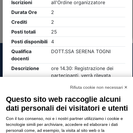
Non è stato trovato nessun evento formativo con i
parametri di ricerca utilizzati
Tinexta Visura SpA
Rifiuta cookie non necessari ✕
Piazzale Flaminio 1/b, 00196 Roma, Italia
Questo sito web raccoglie alcuni
Società con Socio Unico
dati personali dei visitatori e utenti
Società soggetta alla direzione e coordinamento
di Tinexta SpA
Con il tuo consenso, noi e i nostri partner utilizziamo i cookie e
P.IVA 05338771008 REA n. 877679
tecnologie simili per archiviare, accedere ed elaborare i dati
personali come, ad esempio, la visita al sito web o la