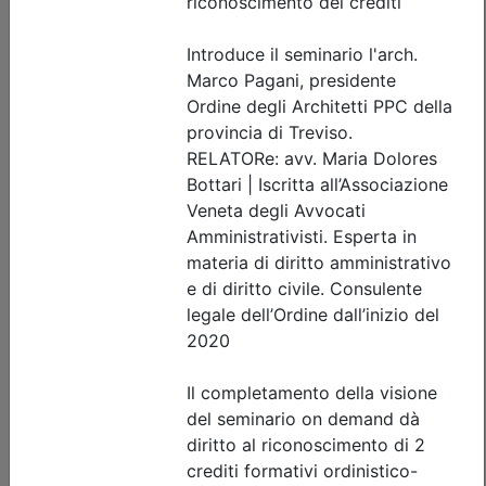
Dettagli evento
A pagamento
Ordine Architetti P.P. e C. di Treviso
ETICA DELL’ECCELLENZA PER
TECNICI – Per una carriera
professionale di successo_on demand
Data:
31/12/2026
Crediti:
2 cfp
Materie Obbl.