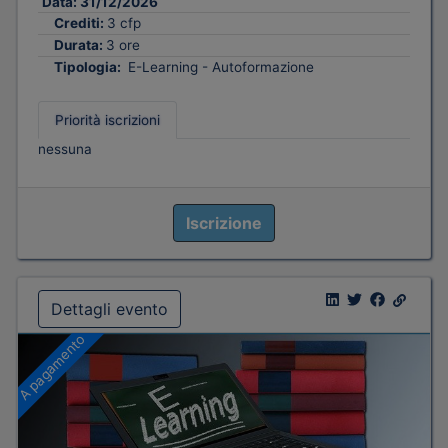
Data:
31/12/2026
Crediti:
3 cfp
Durata:
3 ore
Tipologia:
E-Learning - Autoformazione
Priorità iscrizioni
nessuna
Iscrizione
Dettagli evento
A pagamento