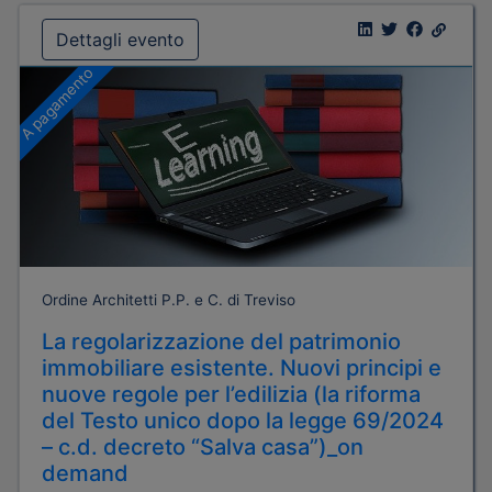
Dettagli evento
A pagamento
Ordine Architetti P.P. e C. di Treviso
La regolarizzazione del patrimonio
immobiliare esistente. Nuovi principi e
nuove regole per l’edilizia (la riforma
del Testo unico dopo la legge 69/2024
– c.d. decreto “Salva casa”)_on
demand