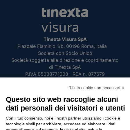
Tinexta Visura SpA
Piazzale Flaminio 1/b, 00196 Roma, Italia
Società con Socio Unico
Società soggetta alla direzione e coordinamento
di Tinexta SpA
P.IVA 05338771008 REA n. 877679
Rifiuta cookie non necessari ✕
UTILITÀ
Questo sito web raccoglie alcuni
Recupero Password
dati personali dei visitatori e utenti
Verifica attestato di presenza
Con il tuo consenso, noi e i nostri partner utilizziamo i cookie e
POLICIES AND TERMS
tecnologie simili per archiviare, accedere ed elaborare i dati
personali come, ad esempio, la visita al sito web o la