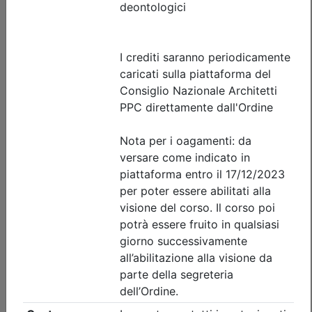
Durata:
2 ore
Tipologia:
E-Learning - Autoformazione
Priorità iscrizioni
Note
nessuna
Iscrizione
Dettagli evento
A pagamento