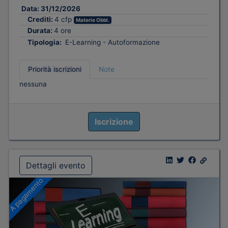
Data:
31/12/2026
Crediti:
4 cfp
Materie Obbl.
Durata:
4 ore
Tipologia:
E-Learning - Autoformazione
Priorità iscrizioni
Note
nessuna
Iscrizione
Dettagli evento
A pagamento