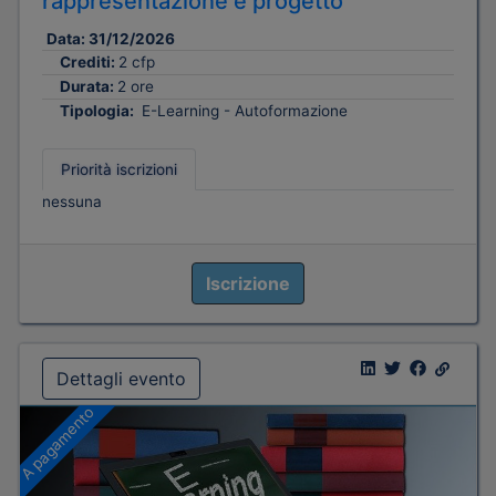
rappresentazione e progetto
Data:
31/12/2026
Crediti:
2 cfp
Durata:
2 ore
Tipologia:
E-Learning - Autoformazione
Priorità iscrizioni
nessuna
Iscrizione
Dettagli evento
A pagamento