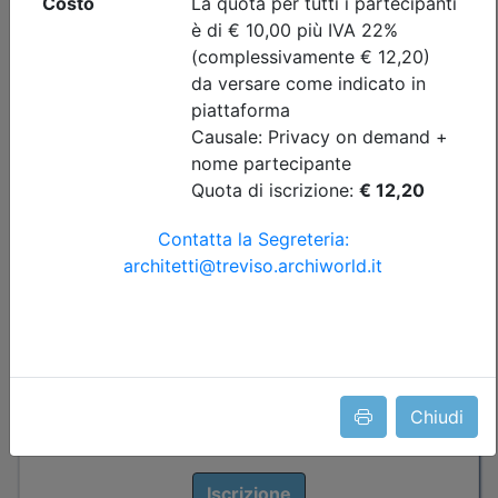
Ordine Architetti P.P. e C. di Treviso
IL CONTRATTO DI INCARICO A
TUTELA DEL PROFESSIONISTA -
Collaborare e tutelarsi: i rapporti tra
professionisti e con il committente_on
demand
Data:
31/12/2026
Crediti:
3 cfp
Materie Obbl.
Durata:
3 ore
Tipologia:
E-Learning - Autoformazione
Priorità iscrizioni
Note
nessuna
Chiudi
Iscrizione