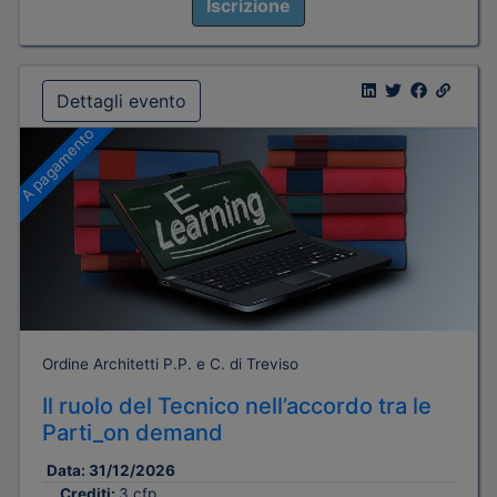
Iscrizione
Dettagli evento
A pagamento
Ordine Architetti P.P. e C. di Treviso
Il ruolo del Tecnico nell’accordo tra le
Parti_on demand
Data:
31/12/2026
Crediti:
3 cfp