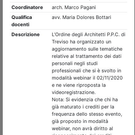
Ordine Architetti P.P. e C. di Treviso
Cybersecurity - Nozioni di base per la
protezione dei dati propri e altrui_on
demand
Data:
31/12/2026
Crediti:
2 cfp
Materie Obbl.
Durata:
2 ore
Tipologia:
E-Learning - Autoformazione
Priorità iscrizioni
Note
nessuna
Iscrizione