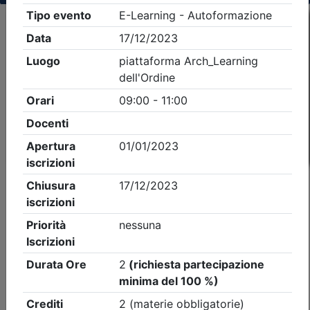
Criteri di ricerca applicati:
- Tipo Ordine/collegio:
Architetti
- Ordine:
Treviso
- Eventi in programma dal
9/8/2026
iCal
Feed RSS
Dettagli evento
Gratuito