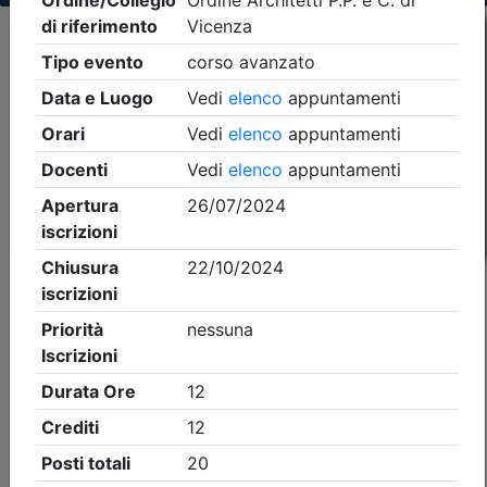
Criteri di ricerca applicati:
- Tipo Ordine/collegio:
Architetti
- Ordine:
Vicenza
- Eventi in programma dal
9/8/2026
iCal
Feed RSS
Dettagli evento
A pagamento