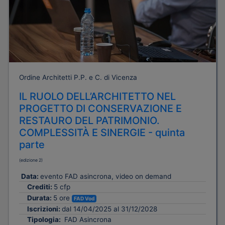
Ordine Architetti P.P. e C. di Vicenza
IL RUOLO DELL’ARCHITETTO NEL
PROGETTO DI CONSERVAZIONE E
RESTAURO DEL PATRIMONIO.
COMPLESSITÀ E SINERGIE - quinta
parte
(edizione 2)
Data:
evento FAD asincrona, video on demand
Crediti:
5 cfp
Durata:
5 ore
FAD Vod
Iscrizioni:
dal 14/04/2025 al 31/12/2028
Tipologia:
FAD Asincrona