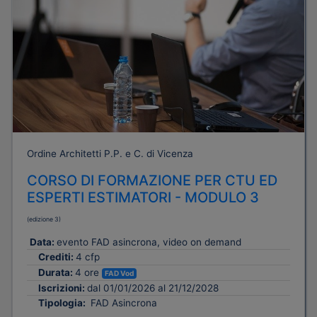
Ordine Architetti P.P. e C. di Vicenza
CORSO DI FORMAZIONE PER CTU ED
ESPERTI ESTIMATORI - MODULO 3
(edizione 3)
Data:
evento FAD asincrona, video on demand
Crediti:
4 cfp
Durata:
4 ore
FAD Vod
Iscrizioni:
dal 01/01/2026 al 21/12/2028
Tipologia:
FAD Asincrona