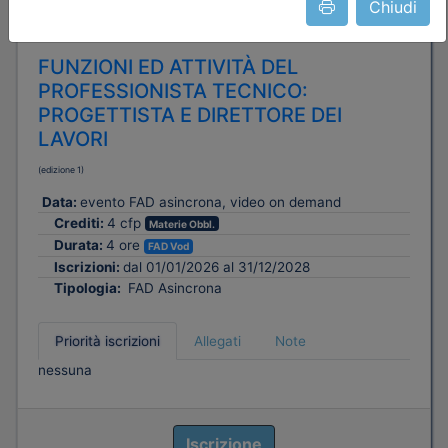
Chiudi
Ordine Architetti P.P. e C. di Vicenza
FUNZIONI ED ATTIVITÀ DEL
PROFESSIONISTA TECNICO:
PROGETTISTA E DIRETTORE DEI
LAVORI
(edizione 1)
Data:
evento FAD asincrona, video on demand
Crediti:
4 cfp
Materie Obbl.
Durata:
4 ore
FAD Vod
Iscrizioni:
dal 01/01/2026 al 31/12/2028
Tipologia:
FAD Asincrona
Priorità iscrizioni
Allegati
Note
nessuna
Iscrizione