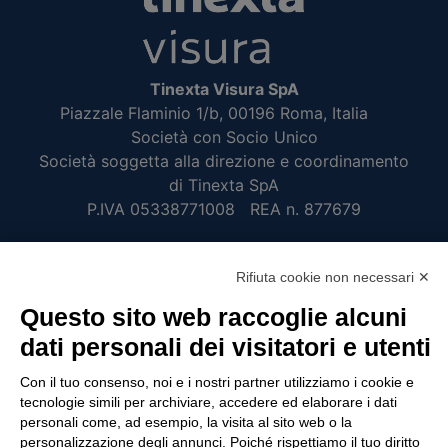
Tinexta Visura SpA
Piazzale Flaminio 1/b, 00196 Roma, Italia
Società con Socio Unico
Società soggetta alla direzione e coordinamento
di Tinexta SpA
P.IVA 05338771008 REA n. 877679
UTILITÀ
Rifiuta cookie non necessari ✕
Questo sito web raccoglie alcuni
Recupero Password
dati personali dei visitatori e utenti
Verifica attestato di presenza
POLICIES AND TERMS
Con il tuo consenso, noi e i nostri partner utilizziamo i cookie e
tecnologie simili per archiviare, accedere ed elaborare i dati
Informativa cookie
personali come, ad esempio, la visita al sito web o la
personalizzazione degli annunci. Poiché rispettiamo il tuo diritto