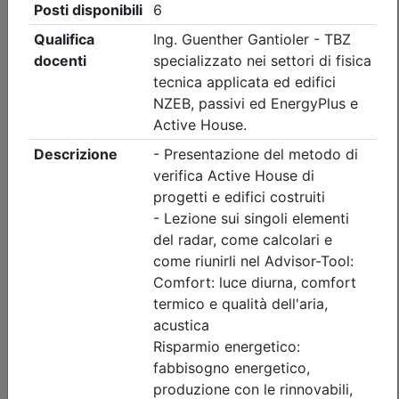
Ordine Architetti P.P. e C. di Vicenza
FUNZIONI ED ATTIVITÀ DEL
PROFESSIONISTA TECNICO:
COLLAUDATORI E CONSULENTI
TECNICI
(edizione 2)
Data:
evento FAD asincrona, video on demand
Crediti:
4 cfp
Materie Obbl.
Durata:
4 ore
FAD Vod
Iscrizioni:
dal 01/01/2026 al 31/12/2028
Tipologia:
FAD Asincrona