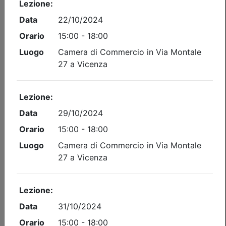
Ordine Architetti P.P. e C. di Vicenza
FUNZIONI ED ATTIVITÀ DEL
PROFESSIONISTA TECNICO: LE
DISCIPLINE CONFORMATIVE E GLI
INTERVENTI SU ESISTENTE
(edizione 1)
Data:
evento FAD asincrona, video on demand
Crediti:
4 cfp
Materie Obbl.
Durata:
4 ore
FAD Vod
Iscrizioni:
dal 01/01/2026 al 31/12/2028
Tipologia:
FAD Asincrona
Priorità iscrizioni
Allegati
Note
nessuna