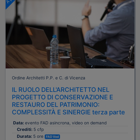
Ordine Architetti P.P. e C. di Vicenza
IL RUOLO DELL'ARCHITETTO NEL
PROGETTO DI CONSERVAZIONE E
RESTAURO DEL PATRIMONIO:
COMPLESSITÀ E SINERGIE terza parte
Data:
evento FAD asincrona, video on demand
Crediti:
5 cfp
Durata:
5 ore
FAD Vod