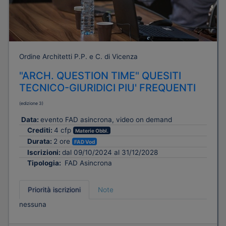
Ordine Architetti P.P. e C. di Vicenza
"ARCH. QUESTION TIME" QUESITI
TECNICO-GIURIDICI PIU' FREQUENTI
(edizione 3)
Data:
evento FAD asincrona, video on demand
Crediti:
4 cfp
Materie Obbl.
Durata:
2 ore
FAD Vod
Iscrizioni:
dal 09/10/2024 al 31/12/2028
Tipologia:
FAD Asincrona
Priorità iscrizioni
Note
nessuna