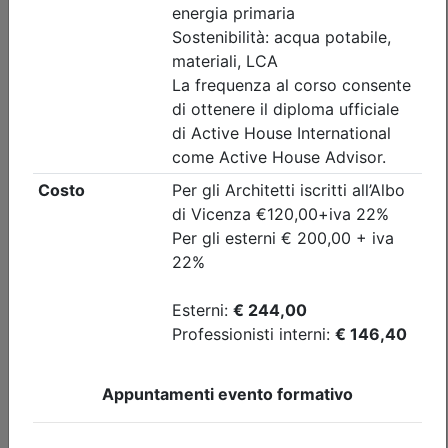
Priorità iscrizioni
Note
nessuna
Iscrizione
Dettagli evento
A pagamento