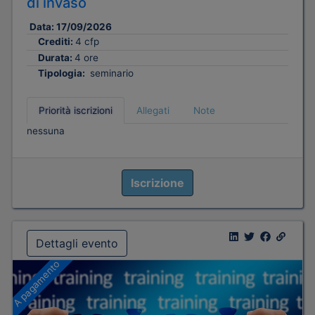
di invaso
Data:
17/09/2026
Crediti:
4 cfp
Durata:
4 ore
Tipologia:
seminario
Priorità iscrizioni
Allegati
Note
nessuna
Iscrizione
Dettagli evento
A pagamento