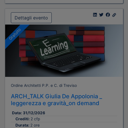
Dettagli evento
Gratuito
Ordine Architetti P.P. e C. di Treviso
ARCH_TALK Giulia De Appolonia _
leggerezza e gravità_on demand
Data:
31/12/2026
Crediti:
2 cfp
Durata:
2 ore