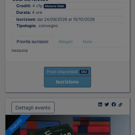
Crediti:
4 cfp
Materie Obbl.
Durata:
4 ore
Iscrizioni:
dal 24/08/2026 al 15/10/2026
Tipologia:
convegno
Priorità iscrizioni
Allegati
Note
nessuna
Posti disponibili:
382
Iscrizione
Dettagli evento
Gratuito