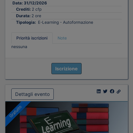
Data:
31/12/2026
Crediti:
2 cfp
Durata:
2 ore
Tipologia:
E-Learning - Autoformazione
Priorità iscrizioni
Note
nessuna
Iscrizione
Dettagli evento
Gratuito