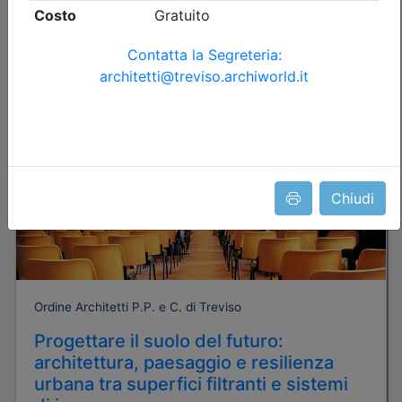
Iscrizione
Dettagli evento
Gratuito
Chiudi
Ordine Architetti P.P. e C. di Treviso
Progettare il suolo del futuro:
architettura, paesaggio e resilienza
urbana tra superfici filtranti e sistemi