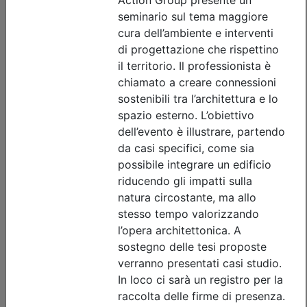
Ordine Architetti P.P. e C. di Treviso
Workshop 'INTONACI IN TERRA
CRUDA' - REPLICA
(edizione 2)
Data:
11/09/2026
Crediti:
8 cfp
Durata:
8 ore
Iscrizioni:
dal 22/07/2026 al 09/09/2026
Tipologia:
workshop
Priorità iscrizioni
Allegati
Note
nessuna
Posti disponibili:
0