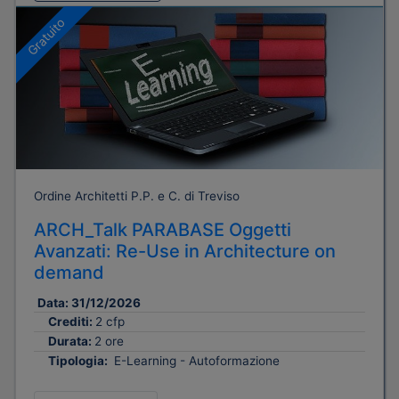
Gratuito
Ordine Architetti P.P. e C. di Treviso
ARCH_Talk PARABASE Oggetti
Avanzati: Re-Use in Architecture on
demand
Data:
31/12/2026
Crediti:
2 cfp
Durata:
2 ore
Tipologia:
E-Learning - Autoformazione