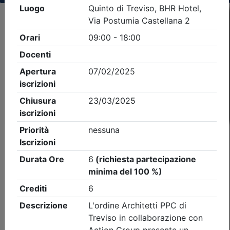
Criteri di ricerca applicati:
- Tipo Ordine/collegio:
Architetti
- Ordine:
Treviso
- Eventi in programma dal
7/8/2026
iCal
Feed RSS
Dettagli evento
A pagamento