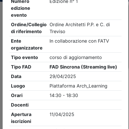
Criteri di ricerca applicati:
- Tipo Ordine/collegio:
Architetti
- Ordine:
Treviso
- Eventi in programma dal
9/8/2026
iCal
Feed RSS
Dettagli evento
A pagamento