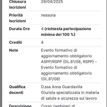
Ordine Architetti P.P. e C. di Treviso
Workshop 'INTONACI IN TERRA
CRUDA' - REPLICA
(edizione 2)
Data:
11/09/2026
Crediti:
8 cfp
Durata:
8 ore
Iscrizioni:
dal 22/07/2026 al 09/09/2026
Tipologia:
workshop
Priorità iscrizioni
Allegati
Note
nessuna
Posti disponibili:
0