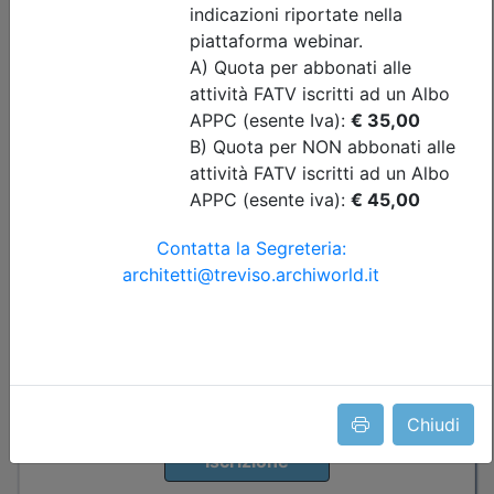
Ordine Architetti P.P. e C. di Treviso
Seminario - CITTÀ PIÙ GIUSTE,
ARCHITETTURE PIÙ VERDI. Strategie e
soluzioni per raggiungere l’equità
urbana ed ambientale
Data:
24/09/2026
Crediti:
3 cfp
Durata:
3 ore
Iscrizioni:
dal 24/07/2026 al 23/09/2026
Tipologia:
seminario
Priorità iscrizioni
Allegati
Note
nessuna
Chiudi
Posti disponibili:
46
Iscrizione