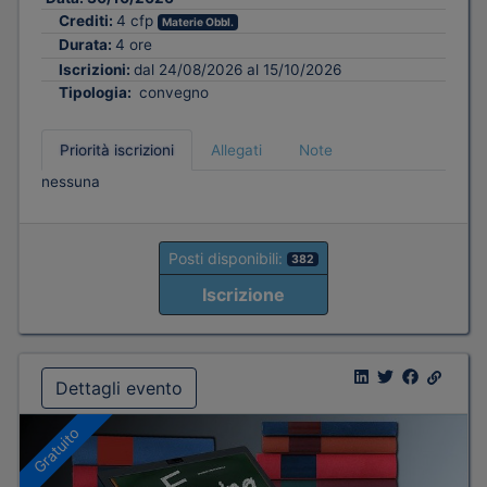
Crediti:
4 cfp
Materie Obbl.
Durata:
4 ore
Iscrizioni:
dal 24/08/2026 al 15/10/2026
Tipologia:
convegno
Priorità iscrizioni
Allegati
Note
nessuna
Posti disponibili:
382
Iscrizione
Dettagli evento
Gratuito