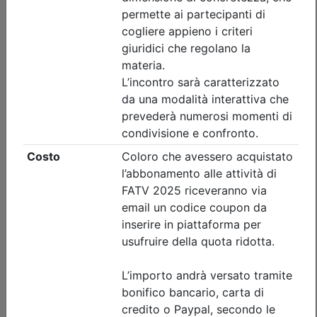
nessuna
Posti disponibili:
3
Iscrizione
Dettagli evento
A pagamento