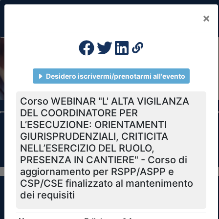
×
Previous
Nex
Formazione Professionale Continua
Il portale della formazione per Ordini e
Collegi Professionali
Clicca qui - espandi la sezione dei filtri ricerca
eventi