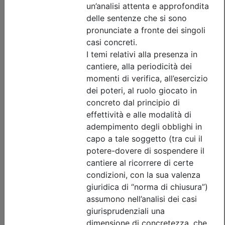
Ordine Architetti P.P. e C. di Treviso
Corso "DAL PIMUS AL CANTIERE. Dalla
conformità documentale
all’allestimento del ponteggio" -
Aggiornamento RSPP/ASPP e
CSP/CSE
Data:
22/09/2026
Crediti:
4 cfp
DL.81 08
Durata:
4 ore
Iscrizioni:
dal 03/08/2026 al 20/09/2026
Tipologia:
corso di aggiornamento
Priorità iscrizioni
Allegati
Note