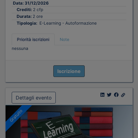
Data:
31/12/2026
Crediti:
2 cfp
Durata:
2 ore
Tipologia:
E-Learning - Autoformazione
Priorità iscrizioni
Note
nessuna
Iscrizione
Dettagli evento
Gratuito