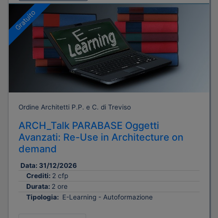
Gratuito
Ordine Architetti P.P. e C. di Treviso
ARCH_Talk PARABASE Oggetti
Avanzati: Re-Use in Architecture on
demand
Data:
31/12/2026
Crediti:
2 cfp
Durata:
2 ore
Tipologia:
E-Learning - Autoformazione