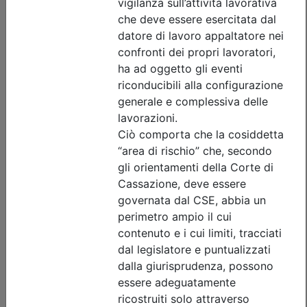
di invaso
Data:
17/09/2026
Crediti:
4 cfp
Durata:
4 ore
Tipologia:
seminario
Priorità iscrizioni
Allegati
Note
nessuna
Iscrizione
Dettagli evento
A pagamento