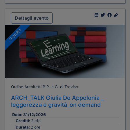
Dettagli evento
Gratuito
Ordine Architetti P.P. e C. di Treviso
ARCH_TALK Giulia De Appolonia _
leggerezza e gravità_on demand
Data:
31/12/2026
Crediti:
2 cfp
Durata:
2 ore