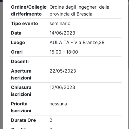
Criteri di ricerca applicati:
- Tipo Ordine/collegio:
Ingegneri
- Ordine:
Brescia
- Eventi in programma dal
10/8/2026
iCal
Feed RSS
Dettagli evento
A pagamento