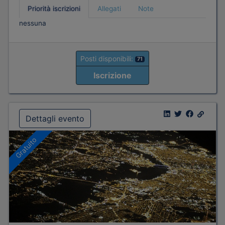
Priorità iscrizioni
Allegati
Note
nessuna
Posti disponibili:
71
Iscrizione
Dettagli evento
Gratuito