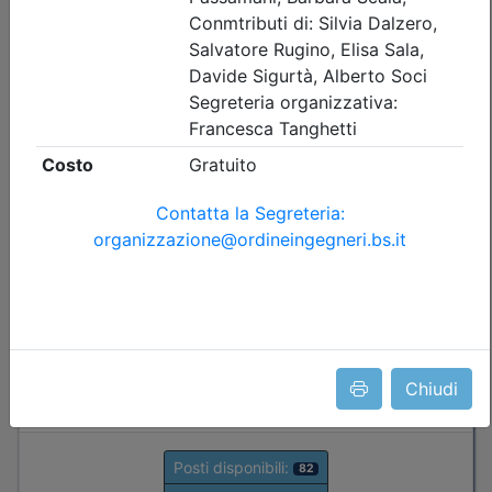
sicurezza sismica di capannoni
prefabbricati in c.a., scaffalature e
serbatoi: criteri di analisi,
progettazione e intervento
Data:
16/09/2026
Crediti:
3 cfp
Durata:
3 ore
FAD Streaming
Iscrizioni:
dal 23/07/2026 al 15/09/2026
Tipologia:
seminario
Priorità iscrizioni
Allegati
Note
fino al 06/09/2026:
- professionisti appartenenti all'Ordine organizzatore
- praticanti appartenenti all'Ordine organizzatore
fino al 15/09/2026:
Chiudi
- Tutte le categorie professionali
Posti disponibili:
82