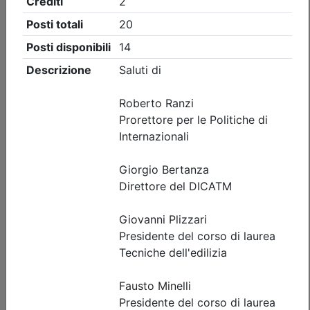
Ordine degli Ingegneri della provincia di Brescia
AGG. RSPP/ASPP - CSP/CSE - VVF:
VALUTAZIONE DEL RISCHIO FULMINI E
SISTEMI DI PROTEZIONE
(edizione 2)
Data:
10/09/2026
Crediti:
4 cfp
ASPP RSPP (DL.81 08) e CSP CSE (DL.81 08)
DL.139-06 DM.5-8-2011
Durata:
4 ore
Iscrizioni:
dal 05/08/2026 al 09/09/2026
Tipologia:
corso di aggiornamento
Priorità iscrizioni
Allegati
Note
nessuna