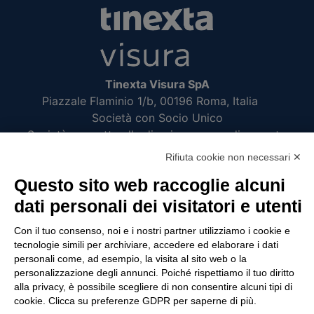
Tinexta Visura SpA
Piazzale Flaminio 1/b, 00196 Roma, Italia
Società con Socio Unico
Società soggetta alla direzione e coordinamento
di Tinexta SpA
Rifiuta cookie non necessari ✕
P.IVA 05338771008 REA n. 877679
Questo sito web raccoglie alcuni
dati personali dei visitatori e utenti
UTILITÀ
Con il tuo consenso, noi e i nostri partner utilizziamo i cookie e
tecnologie simili per archiviare, accedere ed elaborare i dati
Recupero Password
personali come, ad esempio, la visita al sito web o la
Verifica attestato di presenza
personalizzazione degli annunci. Poiché rispettiamo il tuo diritto
alla privacy, è possibile scegliere di non consentire alcuni tipi di
POLICIES AND TERMS
cookie. Clicca su preferenze GDPR per saperne di più.