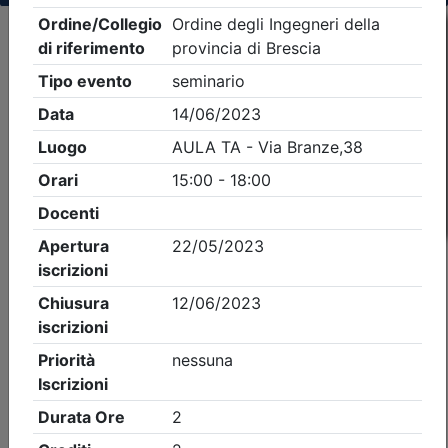
Criteri di ricerca applicati:
- Tipo Ordine/collegio:
Ingegneri
- Ordine:
Brescia
- Eventi in programma dal
8/8/2026
iCal
Feed RSS
Dettagli evento
A pagamento