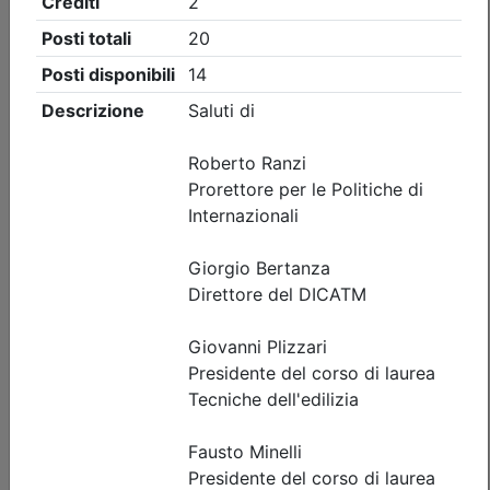
Ordine degli Ingegneri della provincia di Brescia
AGG. RSPP/ASPP - CSP/CSE - VVF:
VALUTAZIONE DEL RISCHIO FULMINI E
SISTEMI DI PROTEZIONE
(edizione 2)
Data:
10/09/2026
Crediti:
4 cfp
ASPP RSPP (DL.81 08) e CSP CSE (DL.81 08)
DL.139-06 DM.5-8-2011
Durata:
4 ore
Iscrizioni:
dal 05/08/2026 al 09/09/2026
Tipologia:
corso di aggiornamento
Priorità iscrizioni
Allegati
Note
nessuna