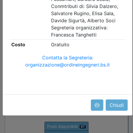
sicurezza sismica di capannoni
prefabbricati in c.a., scaffalature e
serbatoi: criteri di analisi,
progettazione e intervento
Data:
16/09/2026
Crediti:
3 cfp
Durata:
3 ore
FAD Streaming
Iscrizioni:
dal 23/07/2026 al 15/09/2026
Tipologia:
seminario
Priorità iscrizioni
Allegati
Note
fino al 06/09/2026:
- professionisti appartenenti all'Ordine organizzatore
- praticanti appartenenti all'Ordine organizzatore
fino al 15/09/2026:
Chiudi
- Tutte le categorie professionali
Posti disponibili:
87