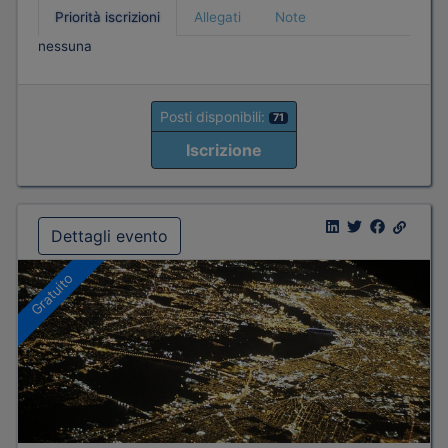
Priorità iscrizioni
Allegati
Note
nessuna
Posti disponibili:
71
Iscrizione
Dettagli evento
Gratuito