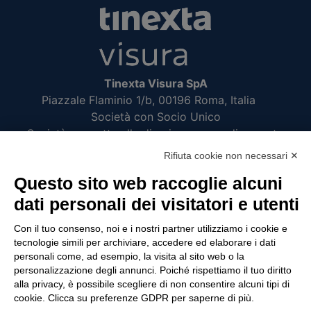
Tinexta Visura SpA
Piazzale Flaminio 1/b, 00196 Roma, Italia
Società con Socio Unico
Società soggetta alla direzione e coordinamento
di Tinexta SpA
Rifiuta cookie non necessari ✕
P.IVA 05338771008 REA n. 877679
Questo sito web raccoglie alcuni
dati personali dei visitatori e utenti
UTILITÀ
Con il tuo consenso, noi e i nostri partner utilizziamo i cookie e
tecnologie simili per archiviare, accedere ed elaborare i dati
Recupero Password
personali come, ad esempio, la visita al sito web o la
Verifica attestato di presenza
personalizzazione degli annunci. Poiché rispettiamo il tuo diritto
alla privacy, è possibile scegliere di non consentire alcuni tipi di
POLICIES AND TERMS
cookie. Clicca su preferenze GDPR per saperne di più.