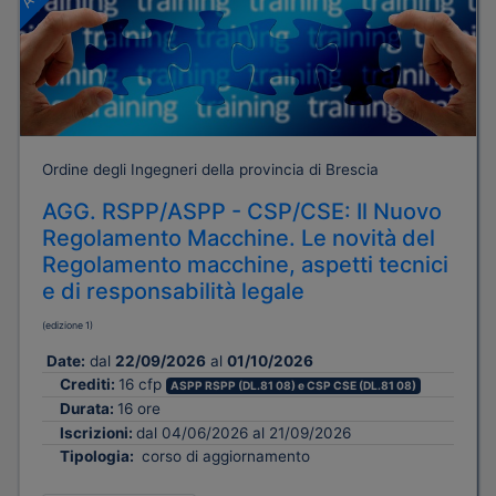
Ordine degli Ingegneri della provincia di Brescia
AGG. RSPP/ASPP - CSP/CSE: Il Nuovo
Regolamento Macchine. Le novità del
Regolamento macchine, aspetti tecnici
e di responsabilità legale
(edizione 1)
Date:
dal
22/09/2026
al
01/10/2026
Crediti:
16 cfp
ASPP RSPP (DL.81 08) e CSP CSE (DL.81 08)
Durata:
16 ore
Iscrizioni:
dal 04/06/2026 al 21/09/2026
Tipologia:
corso di aggiornamento