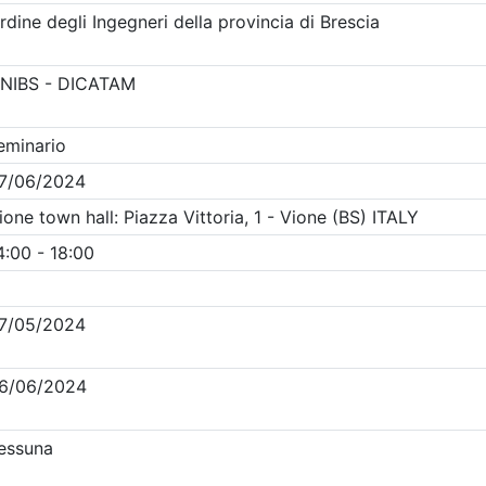
Clicca qui - espandi la sezione dei filtri ricerca eventi
venti in programma dal
6/8/2026
Precedente
1
2
Successiva
Nessun risultato per i parametri inseriti