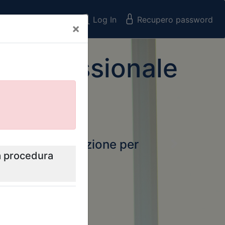
Registrati
Log In
Recupero password
×
 Professionale
rtale della formazione per
Next
 e Collegi
ssionali