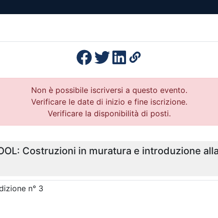
esenza
Formazione
Continua
Il po
Ordini
Profe