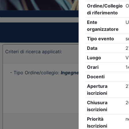
Criteri di ricerca applicati:
- Tipo Ordine/collegio:
Ingegneri
- Ordine:
Brescia
- E