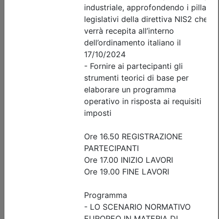
sicurezza sismica di capannoni
prefabbricati in c.a., scaffalature e
serbatoi: criteri di analisi,
progettazione e intervento
Data:
16/09/2026
Crediti:
3 cfp
Durata:
3 ore
FAD Streaming
Iscrizioni:
dal 23/07/2026 al 15/09/2026
Tipologia:
seminario
Priorità iscrizioni
Allegati
Note
fino al 06/09/2026:
- professionisti appartenenti all'Ordine organizzatore
- praticanti appartenenti all'Ordine organizzatore
fino al 15/09/2026:
- Tutte le categorie professionali
Posti disponibili:
106