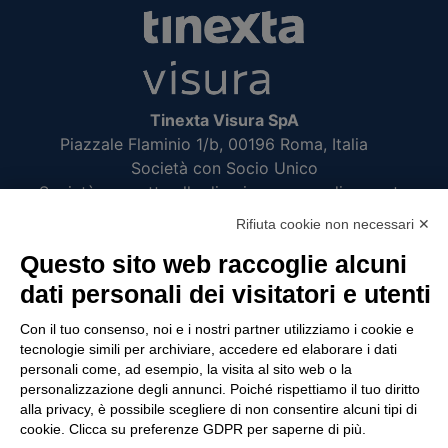
Tinexta Visura SpA
Piazzale Flaminio 1/b, 00196 Roma, Italia
Società con Socio Unico
Società soggetta alla direzione e coordinamento
di Tinexta SpA
Rifiuta cookie non necessari ✕
P.IVA 05338771008 REA n. 877679
Questo sito web raccoglie alcuni
dati personali dei visitatori e utenti
UTILITÀ
Con il tuo consenso, noi e i nostri partner utilizziamo i cookie e
tecnologie simili per archiviare, accedere ed elaborare i dati
Recupero Password
personali come, ad esempio, la visita al sito web o la
Verifica attestato di presenza
personalizzazione degli annunci. Poiché rispettiamo il tuo diritto
alla privacy, è possibile scegliere di non consentire alcuni tipi di
POLICIES AND TERMS
cookie. Clicca su preferenze GDPR per saperne di più.