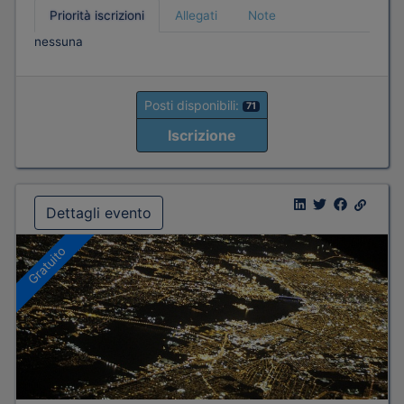
Priorità iscrizioni
Allegati
Note
nessuna
Posti disponibili:
71
Iscrizione
Dettagli evento
Gratuito