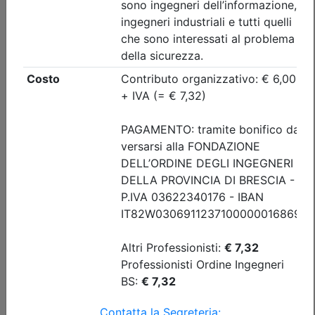
Data:
17/09/2026
Crediti:
4 cfp
Durata:
4 ore
Iscrizioni:
dal 04/08/2026 al 17/09/2026
Tipologia:
seminario
Priorità iscrizioni
Allegati
Note
nessuna
Posti disponibili:
86
Iscrizione
Dettagli evento
A pagamento