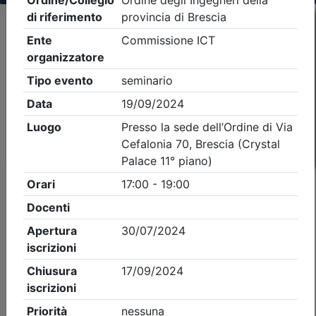
Criteri di ricerca applicati:
- Tipo Ordine/collegio:
Ingegneri
- Ordine:
Brescia
- Eventi in programma dal
7/8/2026
iCal
Feed RSS
Dettagli evento
A pagamento