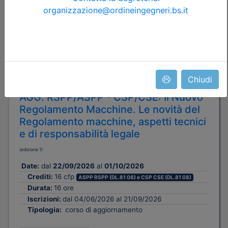
Ordine degli Ingegneri della provincia di Brescia
Chiudi
AGG. RSPP/ASPP - CSP/CSE: Il Nuovo
Regolamento Macchine. Le novità del
Regolamento macchine, aspetti tecnici
e di responsabilità legale
(edizione 1)
Date:
dal
22/09/2026
al
01/10/2026
Crediti:
16 cfp
ASPP RSPP (DL.81 08) e CSP CSE (DL.81 08)
Durata:
16 ore
Iscrizioni:
dal 04/06/2026 al 21/09/2026
Tipologia:
corso di aggiornamento