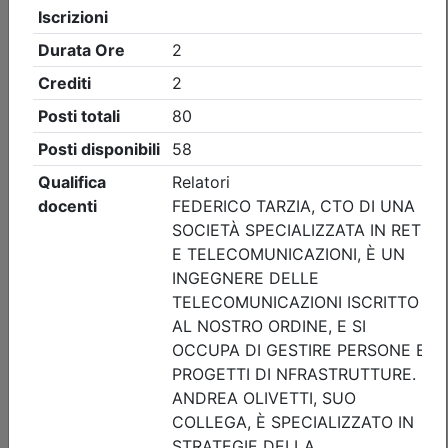
Ordine degli Ingegneri della provincia di Brescia
AGG. RSPP/ASPP - CSP/CSE - VVF:
VALUTAZIONE DEL RISCHIO FULMINI E
SISTEMI DI PROTEZIONE
(edizione 2)
Data:
10/09/2026
Crediti:
4 cfp
ASPP RSPP (DL.81 08) e CSP CSE (DL.81 08)
DL.139-06 DM.5-8-2011
Durata:
4 ore
Iscrizioni:
dal 05/08/2026 al 09/09/2026
Tipologia:
corso di aggiornamento
Priorità iscrizioni
Allegati
Note
nessuna