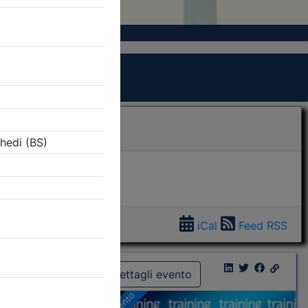
iCal
Feed RSS
Dettagli evento