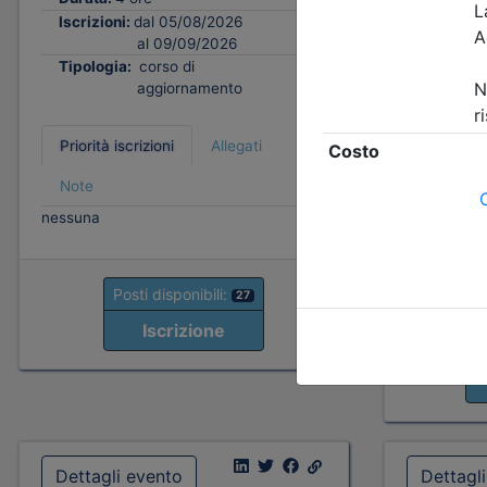
Tipologi
Iscrizioni:
dal 05/08/2026
al 09/09/2026
Tipologia:
corso di
Priorità i
aggiornamento
Note
fino al 06/
Priorità iscrizioni
Allegati
- professio
organizzato
Note
- praticant
nessuna
organizzato
fino al 15/
- Tutte le 
Posti disponibili:
27
Iscrizione
P
Dettagli evento
Dettagl