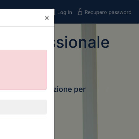
Registrati
Log In
Recupero password
×
 Professionale
rtale della formazione per
Next
 e Collegi
ssionali