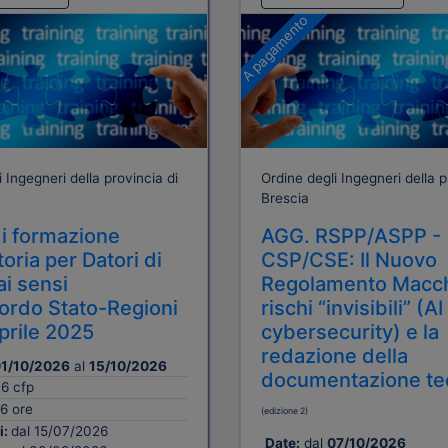
A pagamento
 Ingegneri della provincia di
Ordine degli Ingegneri della p
Brescia
i formazione
AGG. RSPP/ASPP -
oria per Datori di
CSP/CSE: Il Nuovo
ai sensi
Regolamento Macch
cordo Stato-Regioni
rischi “invisibili” (AI
aprile 2025
cybersecurity) e la
redazione della
1/10/2026
al
15/10/2026
documentazione te
16 cfp
6 ore
(edizione 2)
i:
dal 15/07/2026
Date:
dal
07/10/2026