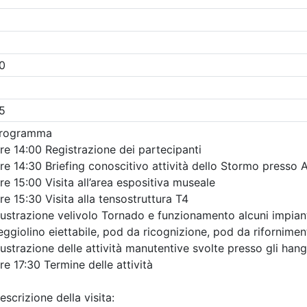
Gratuito
 Ingegneri della provincia di
Ordine degli Ingegneri della p
Brescia
 strutturale e
INTERSEZIONI A
n sicurezza sismica
ROTATORIA: GEOME
nnoni prefabbricati
LIVELLO DI SERVIZI
 scaffalature e
SIMULAZIONI DEL
 criteri di analisi,
TRAFFICO
azione e intervento
Data:
17/09/2026
Crediti:
4 cfp
9/2026
Durata:
4 ore
3 cfp
Iscrizioni:
dal 04/08/2026
3 ore
FAD Streaming
al 17/09/2026
i:
dal 23/07/2026
Tipologia:
seminario
al 15/09/2026