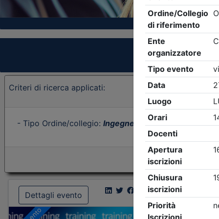
Criteri di ricerca applicati:
- Tipo Ordine/collegio:
Ingegneri
- Ordine:
Brescia
- E
Dettagli evento
Dettagl