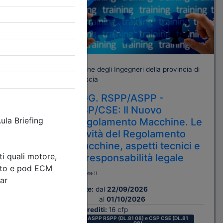
A pagamento
rovincia di
Ordine degli Ingegneri della provincia di
Brescia
AGG. RSPP/ASPP -
TRIA,
CSP/CSE: Il Nuovo
O E
Regolamento Macchine. Le
novità del Regolamento
macchine, aspetti tecnici e
di responsabilità legale
(edizione 1)
Date:
dal
22/09/2026
al
01/10/2026
Crediti:
16 cfp
ASPP RSPP (DL.81 08) e CSP CSE (DL.81