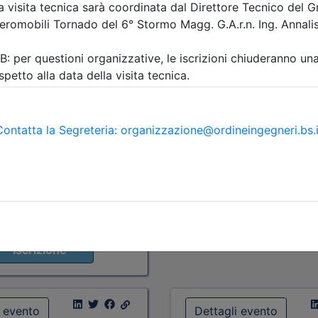
a:
seminario
Priorità iscrizioni
Alleg
scrizioni
Allegati
Note
nessuna
09/2026:
nisti appartenenti all'Ordine
re
Posti disponibili:
8
i appartenenti all'Ordine
Iscrizione
re
09/2026:
categorie professionali
osti disponibili:
115
Iscrizione
i evento
Dettagli evento