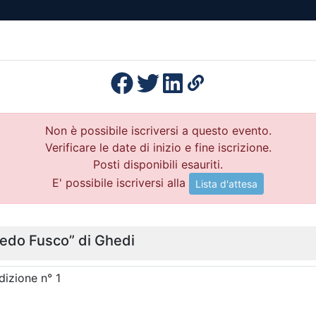
esenza
Formazione
Continua
Il po
Ordini
Profe