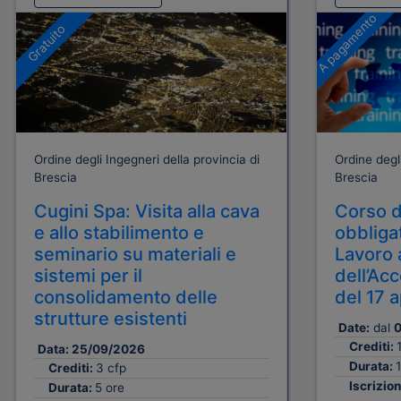
A pagamento
Gratuito
Ordine degli Ingegneri della provincia di
Ordine degli
Brescia
Brescia
Cugini Spa: Visita alla cava
Corso d
e allo stabilimento e
obbligat
seminario su materiali e
Lavoro 
sistemi per il
dell’Ac
consolidamento delle
del 17 
strutture esistenti
Date:
dal
0
Crediti:
Data:
25/09/2026
Durata:
1
Crediti:
3 cfp
Iscrizion
Durata:
5 ore