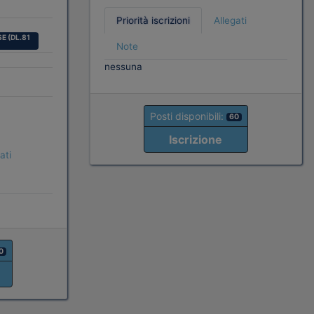
Priorità iscrizioni
Allegati
E (DL.81
Note
nessuna
Posti disponibili:
60
Iscrizione
ati
0