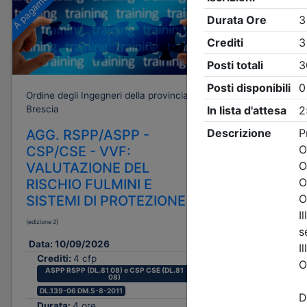
A pagamento
Gratuito
Ordine degli Ingegneri della provincia di
Ordine degli
Brescia
Brescia
AGG. RSPP/ASPP -
Rinforzo
CSP/CSE - VVF:
messa i
VALUTAZIONE DEL
di capa
RISCHIO FULMINI E
in c.a.,
SISTEMI DI PROTEZIONE
serbatoi:
progett
(edizione 2)
Data:
16/0
Data:
10/09/2026
Crediti:
Crediti:
4 cfp
Durata:
ASPP RSPP (DL.81 08) e CSP CSE (DL.81
08)
Iscrizion
DL.139-06 DM.5-8-2011
Durata:
4 ore