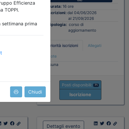
08)
Durata:
16 ore
ati
Iscrizioni:
dal 04/06/2026
al 21/09/2026
Tipologia:
corso di
aggiornamento
Priorità iscrizioni
Allegati
8
Note
nessuna
Posti disponibili:
71
Chiudi
Iscrizione
Dettagli evento