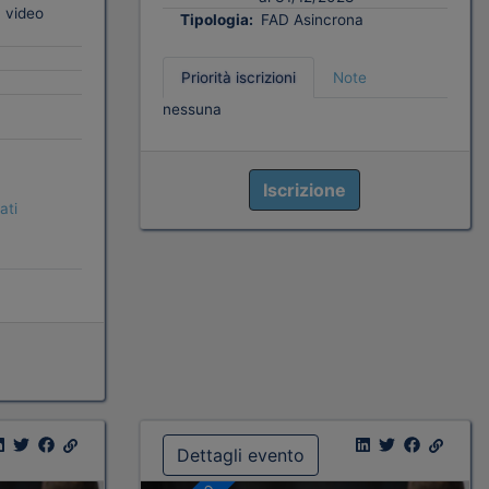
 video
Tipologia:
FAD Asincrona
Priorità iscrizioni
Note
nessuna
Iscrizione
ati
Dettagli evento