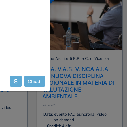
A pagamento
 Vicenza
Ordine Architetti P.P. e C. di Vicenza
ITÀ DEL
V.I.A. V.A.S. V.INCA A.I.A.
LA NUOVA DISCIPLINA
Chiudi
ISTA E
REGIONALE IN MATERIA DI
ORI
VALUTAZIONE
AMBIENTALE.
(edizione 2)
 video
Data:
evento FAD asincrona, video
on demand
Crediti:
4 cfp