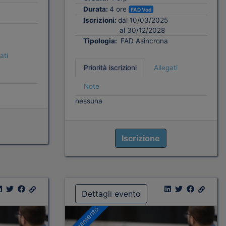
Durata:
4 ore
FAD Vod
Iscrizioni:
dal 10/03/2025
al 30/12/2028
Tipologia:
FAD Asincrona
ati
Priorità iscrizioni
Allegati
Note
nessuna
Iscrizione
Dettagli evento
A pagamento