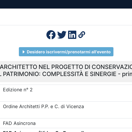
esenza
Formazione
Continua
Il po
Ordini
Profe