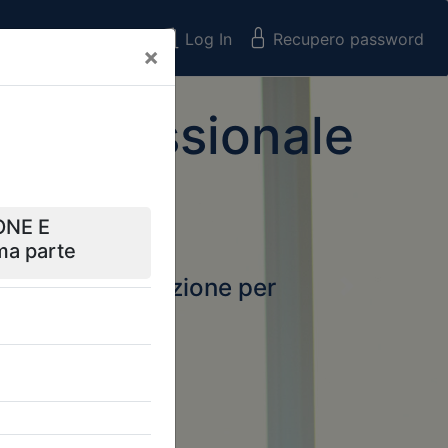
Registrati
Log In
Recupero password
×
 Professionale
rtale della formazione per
Next
 e Collegi
ssionali