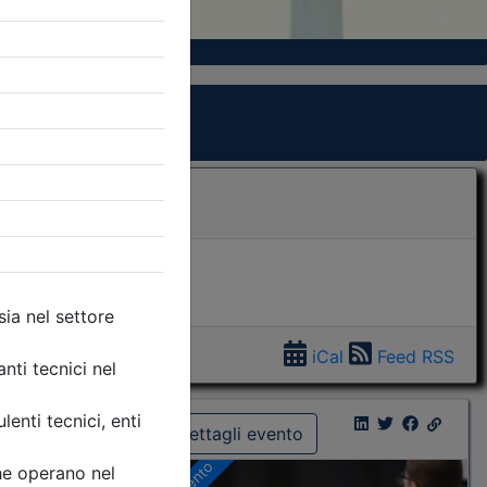
iCal
Feed RSS
Dettagli evento