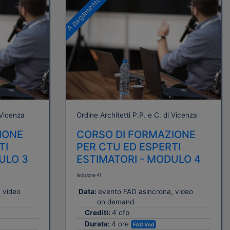
A pagamento
 Vicenza
Ordine Architetti P.P. e C. di Vicenza
IONE
CORSO DI FORMAZIONE
TI
PER CTU ED ESPERTI
ULO 3
ESTIMATORI - MODULO 4
(edizione 4)
 video
Data:
evento FAD asincrona, video
on demand
Crediti:
4 cfp
Durata:
4 ore
FAD Vod