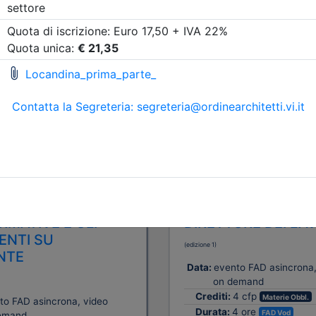
A pagamento
tetti P.P. e C. di Vicenza
Ordine Architetti P.P. e C. di
NI ED ATTIVITÀ DEL
FUNZIONI ED ATTIV
SIONISTA
PROFESSIONISTA
O: LE DISCIPLINE
TECNICO: PROGETT
MATIVE E GLI
DIRETTORE DEI LAV
ENTI SU
(edizione 1)
NTE
Data:
evento FAD asincrona,
on demand
Crediti:
4 cfp
Materie Obbl.
to FAD asincrona, video
Durata:
4 ore
FAD Vod
emand