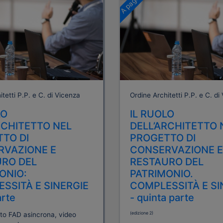
tetti P.P. e C. di Vicenza
Ordine Architetti P.P. e C. di
LO
IL RUOLO
RCHITETTO NEL
DELL’ARCHITETTO 
TO DI
PROGETTO DI
RVAZIONE E
CONSERVAZIONE E
RO DEL
RESTAURO DEL
ONIO:
PATRIMONIO.
SSITÀ E SINERGIE
COMPLESSITÀ E SI
arte
- quinta parte
(edizione 2)
to FAD asincrona, video