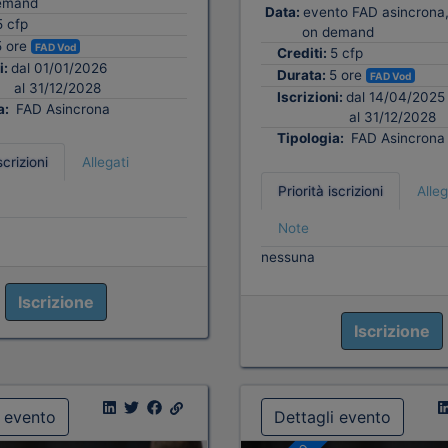
emand
Data:
evento FAD asincrona,
5 cfp
on demand
5 ore
FAD Vod
Crediti:
5 cfp
i:
dal 01/01/2026
Durata:
5 ore
FAD Vod
al 31/12/2028
Iscrizioni:
dal 14/04/2025
a:
FAD Asincrona
al 31/12/2028
Tipologia:
FAD Asincrona
scrizioni
Allegati
Priorità iscrizioni
Alleg
Note
nessuna
Iscrizione
Iscrizione
i evento
Dettagli evento