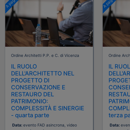
Ordine Architetti P.P. e C. di Vicenza
Ordine Archi
IL RUOLO
IL RUO
DELL'ARCHITETTO NEL
DELL'A
PROGETTO DI
PROGET
CONSERVAZIONE E
CONSE
RESTAURO DEL
RESTAU
PATRIMONIO:
PATRIM
COMPLESSITÀ E SINERGIE
COMPLE
- quarta parte
terza p
Data:
evento FAD asincrona, video
Data:
even