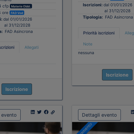
Iscrizioni:
dal 01/01/2026
4 cfp
Materie Obbl.
al 31/12/2028
4 ore
FAD Vod
Tipologia:
FAD Asincrona
i:
dal 01/01/2026
al 31/12/2028
a:
FAD Asincrona
Priorità iscrizioni
Alleg
Note
scrizioni
Allegati
nessuna
Iscrizione
Iscrizione
i evento
Dettagli evento
A pagamento