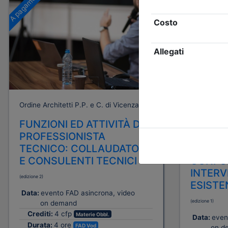
A pagamento
A pagamento
Ordine Architetti P.P. e C. di Vicenza
Ordine Archi
FUNZIONI ED ATTIVITÀ DEL
FUNZIO
PROFESSIONISTA
PROFES
TECNICO: COLLAUDATORI
TECNIC
E CONSULENTI TECNICI
CONFOR
INTERV
(edizione 2)
ESISTE
Data:
evento FAD asincrona, video
(edizione 1)
on demand
Crediti:
4 cfp
Materie Obbl.
Data:
even
Durata:
4 ore
FAD Vod
on d