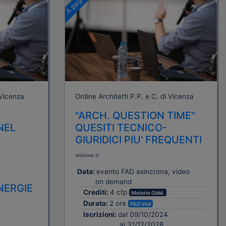
 Vicenza
Ordine Architetti P.P. e C. di Vicenza
"ARCH. QUESTION TIME"
NEL
QUESITI TECNICO-
GIURIDICI PIU' FREQUENTI
(edizione 3)
Data:
evento FAD asincrona, video
on demand
NERGIE
Crediti:
4 cfp
Materie Obbl.
Durata:
2 ore
FAD Vod
Iscrizioni:
dal 09/10/2024
al 31/12/2028