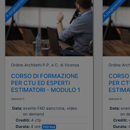
A pagamento
A pagamento
Ordine Architetti P.P. e C. di Vicenza
Ordine Archi
CORSO DI FORMAZIONE
CORSO 
PER CTU ED ESPERTI
PER CT
ESTIMATORI - MODULO 1
ESTIMA
(edizione 1)
(edizione 2)
Data:
evento FAD asincrona, video
Data:
even
on demand
on d
Crediti:
4 cfp
Crediti:
Durata:
4 ore
Durata:
FAD Vod