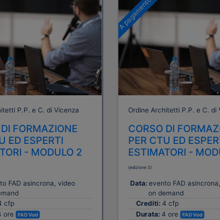
A pagamento
tetti P.P. e C. di Vicenza
Ordine Architetti P.P. e C. di
DI FORMAZIONE
CORSO DI FORMAZ
U ED ESPERTI
PER CTU ED ESPER
TORI - MODULO 2
ESTIMATORI - MOD
(edizione 3)
to FAD asincrona, video
Data:
evento FAD asincrona,
emand
on demand
4 cfp
Crediti:
4 cfp
4 ore
Durata:
4 ore
FAD Vod
FAD Vod