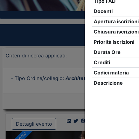
Criteri di ricerca applicati:
- Tipo Ordine/collegio:
Architetti
- Ordine:
Vicenza
- 
Dettagli evento
Dettagl