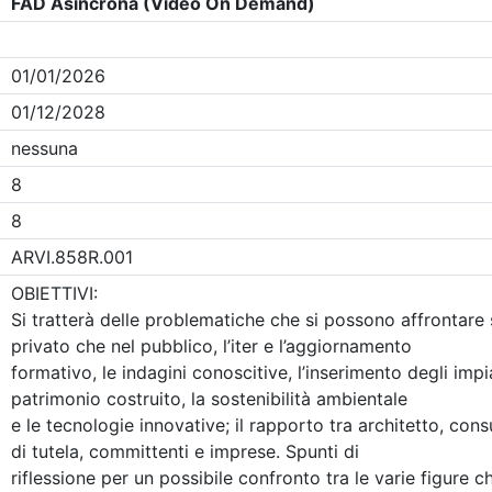
Clicca qui - espandi la sezione dei filtri ricerca eventi
Eventi in programma dal
9/8/2026
i evento
Dettagli evento